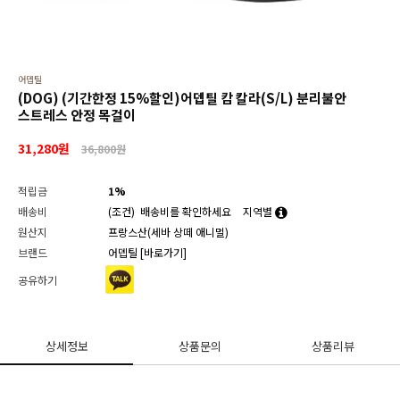
어뎁틸
(DOG) (기간한정 15%할인)어뎁틸 캄 칼라(S/L) 분리불안
스트레스 안정 목걸이
31,280
원
36,800원
적립금
1%
배송비
(조건)
배송비를 확인하세요
지역별
원산지
프랑스산(세바 상떼 애니멀)
브랜드
어뎁틸
[바로가기]
공유하기
상세정보
상품문의
상품리뷰