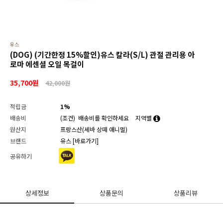
유스
(DOG) (기간한정 15%할인)유스 칼라(S/L) 관절 관리용 아
로마 에센셜 오일 목걸이
35,700
원
42,000원
적립금
1%
배송비
(조건)
배송비를 확인하세요
지역별
원산지
프랑스산(세바 상떼 애니멀)
브랜드
유스
[바로가기]
공유하기
상세정보
상품문의
상품리뷰