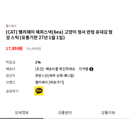
펠리웨이
(CAT) 펠리웨이 해피스낵(6ea) 고양이 정서 안정 유대감 형
성 스틱 (유통기한 27년 1월 1일)
17,850
원
21,000원
적립금
1%
배송비
(조건)
배송비를 확인하세요
지역별
원산지
프랑스산(세바 상떼 애니멀)
브랜드
펠리웨이
[바로가기]
공유하기
상세정보
상품문의
상품리뷰