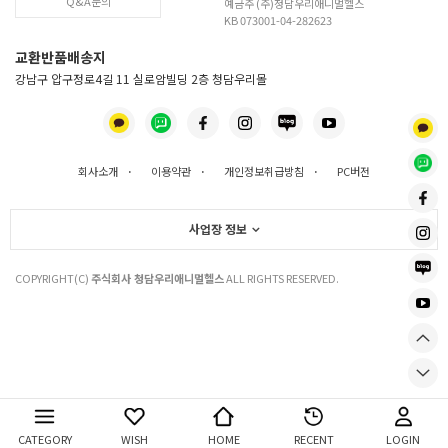
Q&A문의
예금주 (주)청담우리애니멀헬스
KB 073001-04-282623
교환반품배송지
강남구 압구정로4길 11 실로암빌딩 2층 청담우리몰
회사소개
·
이용약관
·
개인정보취급방침
·
PC버전
사업장 정보
COPYRIGHT(C)
주식회사 청담우리애니멀헬스
ALL RIGHTS RESERVED.
CATEGORY
WISH
HOME
RECENT
LOGIN