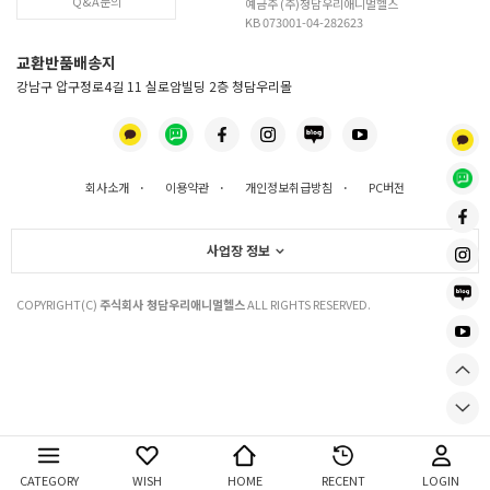
Q&A문의
예금주 (주)청담우리애니멀헬스
KB 073001-04-282623
교환반품배송지
강남구 압구정로4길 11 실로암빌딩 2층 청담우리몰
회사소개
·
이용약관
·
개인정보취급방침
·
PC버전
사업장 정보
COPYRIGHT(C)
주식회사 청담우리애니멀헬스
ALL RIGHTS RESERVED.
CATEGORY
WISH
HOME
RECENT
LOGIN