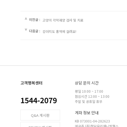
이전글 :
고양이 각막궤양 검사 및 치료
다음글 :
강아지도 홍역에 걸려요!
고객행복센터
상담 문의 시간
평일 10:00 ~ 17:00
점심시간 12:00 ~ 13:00
1544-2079
주말 및 공휴일 휴무
계좌 정보 안내
Q&A 게시판
KB 073001-04-282623
예금주 (주)청담우리애니멀헬스