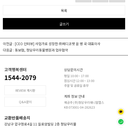
목록
글쓰기
이전글 :
[CEO 인터뷰] 사업가로 성장한 ㈜메디코펫 윤 병 국 대표이사
다음글 :
동보협, 청담우리동물병원과 업무협약
고객행복센터
상담문의시간
1544-2079
평일 10:00 ~ 17:00
점심시간 12:00 ~ 13:00
주말 및 공휴일 휴무
REVIEW 게시판
계좌 정보 안내
Q&A문의
예금주 (주)청담우리애니멀헬스
KB 073001-04-282623
교환반품배송지
강남구 압구정로4길 11 실로암빌딩 2층 청담우리몰