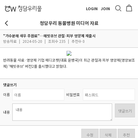
LOGIN
JOIN
청담우리 동물병원 미디어 자료
"가수분해 새우 주원료"…해빗큐브 관절·피부 영양제 재출시
방송자료
|
2024-05-20
|
조회수 235
|
추천수 0
반려동물 사료·영양제 기업 메디코펫(대표 윤병국)이 최근 관절과 피부 영양제(영양보조
제) '해빗큐브' 버전2를 출시했다고 밝혔다.
댓글쓰기
이름
비밀번호
댓글쓰기
내용
수정
삭제
추천