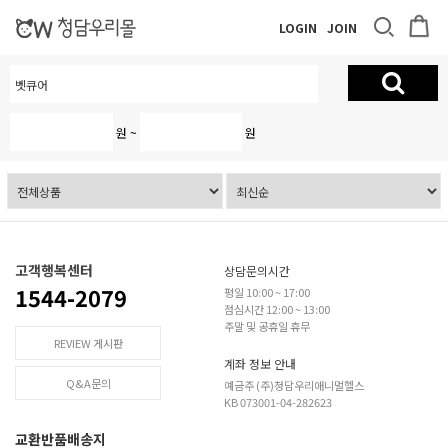
LOGIN
JOIN
원 ~
원
고객행복센터
상담문의시간
1544-2079
평일 10:00 ~ 17:00
점심시간 12:00 ~ 13:00
주말 및 공휴일 휴무
REVIEW 게시판
계좌 정보 안내
Q&A문의
예금주 (주)청담우리애니멀헬스
KB 073001-04-282623
교환반품배송지