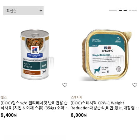
힐스
스페시픽
(DOG)힐스 w/d 멀티베네핏 반려견용 습
(DOG)스페시픽 CRW-1 Weight
식사료 (치킨 & 야채 스튜) (354g) 소화기
Reduction처방습식,비만,당뇨,대장염
건강,체중관리,혈당관리,비뇨기관리-처
(300g*6ea)
9,400
6,000
원
원
방습식,처방캔