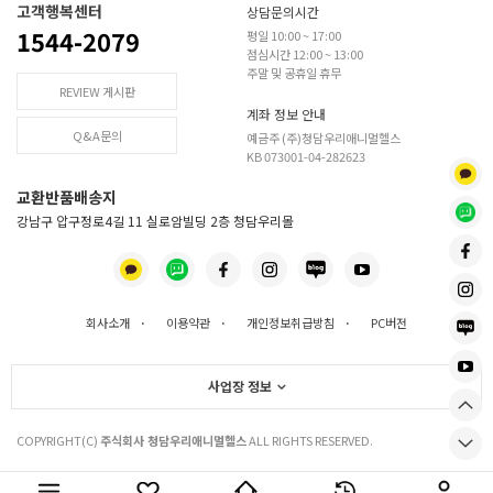
고객행복센터
상담문의시간
1544-2079
평일 10:00 ~ 17:00
점심시간 12:00 ~ 13:00
주말 및 공휴일 휴무
REVIEW 게시판
계좌 정보 안내
Q&A문의
예금주 (주)청담우리애니멀헬스
KB 073001-04-282623
교환반품배송지
강남구 압구정로4길 11 실로암빌딩 2층 청담우리몰
회사소개
·
이용약관
·
개인정보취급방침
·
PC버전
사업장 정보
COPYRIGHT(C)
주식회사 청담우리애니멀헬스
ALL RIGHTS RESERVED.