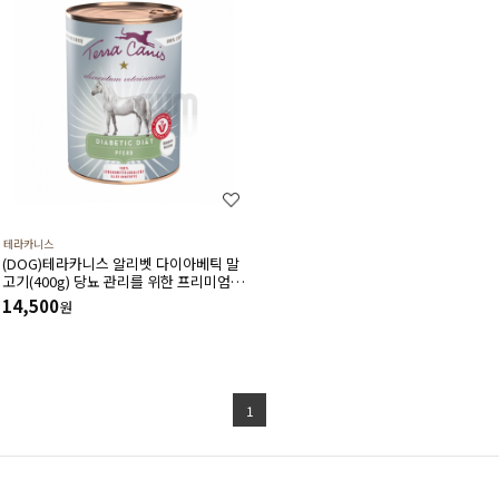
테라카니스
(DOG)테라카니스 알리벳 다이아베틱 말
고기(400g) 당뇨 관리를 위한 프리미엄 처
방식
14,500
원
1