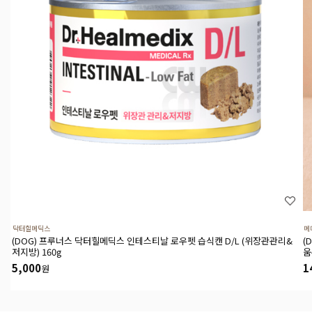
닥터힐메딕스
메
(DOG) 프루너스 닥터힐메딕스 인테스티날 로우펫 습식캔 D/L (위장관관리&
(
저지방) 160g
움
5,000
1
원