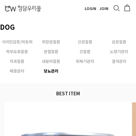
LOGIN
JOIN
DOG
식이민감증/아토피
위장관질환
신장질환
심장질환
하부요로질환
관절질환
간질환
노령기관리
치과질환
내분비질환
회복기관리
결석관리
체중관리
당뇨관리
BEST ITEM