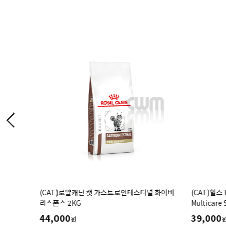
알러제닉
(CAT)로얄캐닌 캣 가스트로인테스티널 화이버
(CAT)힐스 
륨, 칼륨
리스폰스 2KG
Multicar
이를 위한
(1.5kg,3
44,000
39,000
원
처방식,처