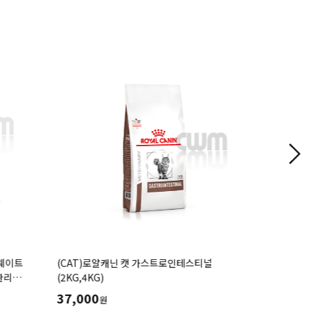
 웨이트
(CAT)로얄캐닌 캣 가스트로인테스티널
(CAT)로
관리
(2KG,4KG)
37,000
44,000
원