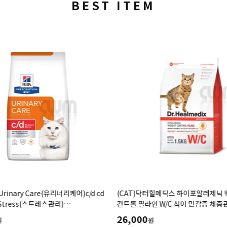
BEST ITEM
Urinary Care(유리너리케어)c/d cd
(CAT)닥터힐메딕스 하이포알러제닉
e Stress(스트레스관리)
컨트롤 필라인 W/C 식이 민감증 체중
.85kg,7.98kg) 요로기계/결석관리-
(1.5kg,3.5kg)
26,000
원
원
방사료