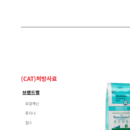
(CAT)처방사료
브랜드별
로얄캐닌
퓨리나
힐스