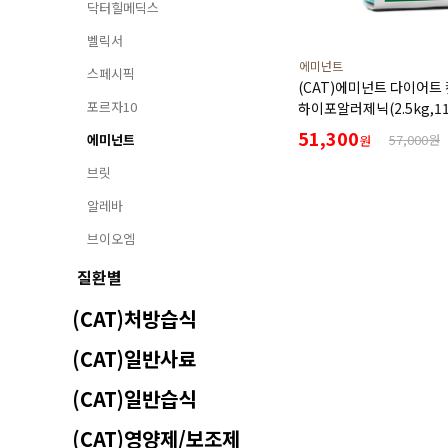
닥터힐메딕스
벨릭서
에미넌트
스페시픽
(CAT)에미넌트 다이어트 
포르자10
하이포알러제닉(2.5kg,1
단백질과 나트륨, 칼륨 함
51,300
에미넌트
57,000원
원
간질환 알러지 있는 고양
처방사료
브릿
알레바
브이오엠
질환별
(CAT)처방습식
(CAT)일반사료
(CAT)일반습식
(CAT)영양제/보조제