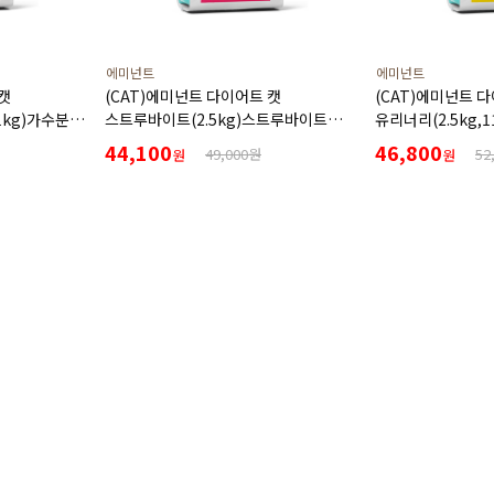
에미넌트
에미넌트
캣
(CAT)에미넌트 다이어트 캣
(CAT)에미넌트 다
1kg)가수분해
스트루바이트(2.5kg)스트루바이트
유리너리(2.5kg,
량을 높인
요로결석증이 있는 반려묘를 위한
요로질환 고양이를
44,100
46,800
49,000원
52
원
원
이를 위한
처방사료