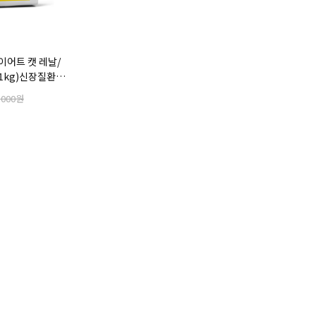
이어트 캣 레날/
11kg)신장질환
 위한 처방사료
,000원