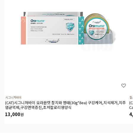
시그니처바이
힐
(CAT)시그니처바이 오라뮨캣 참치와 명태(30g*8ea) 구강케어,치석제거,치주
(
염균억제,구강면역증진,초저칼로리영양식
C
13,000
4
원