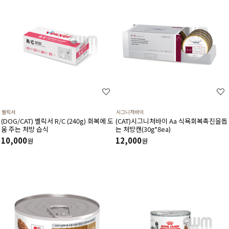
벨릭서
시그니처바이
(DOG/CAT) 벨릭서 R/C (240g) 회복에 도
(CAT)시그니처바이 Aa 식욕회복촉진을돕
움 주는 처방 습식
는 처방캔(30g*8ea)
10,000
12,000
원
원