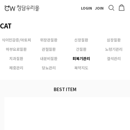
LOGIN
JOIN
CAT
식이민감증/아토피
위장관질환
신장질환
심장질환
하부요로질환
관절질환
간질환
노령기관리
치과질환
내분비질환
회복기관리
결석관리
체중관리
당뇨관리
복약지도
BEST ITEM