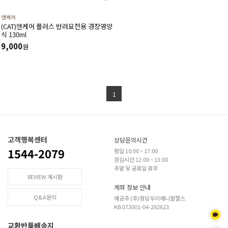
앤케어
(CAT)앤케어 플러스 반려묘전용 경장영양
식 130ml
9,000
원
1
고객행복센터
상담문의시간
1544-2079
평일 10:00 ~ 17:00
점심시간 12:00 ~ 13:00
주말 및 공휴일 휴무
REVIEW 게시판
계좌 정보 안내
Q&A문의
예금주 (주)청담우리애니멀헬스
KB 073001-04-282623
교환반품배송지