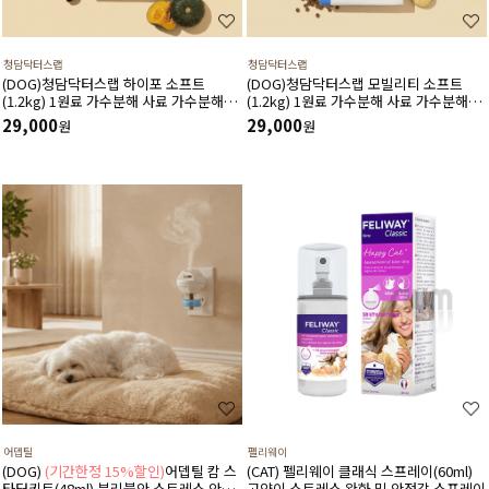
청담닥터스랩
청담닥터스랩
(DOG)청담닥터스랩 하이포 소프트
(DOG)청담닥터스랩 모빌리티 소프트
(1.2kg) 1원료 가수분해 사료 가수분해연
(1.2kg) 1원료 가수분해 사료 가수분해오
어 피부와 피모건강에 도움 장건강 긴장완
리 관절건강 장건강 긴장완화 부드러운식
29,000
29,000
원
원
화 부드러운식감
감
어뎁틸
펠리웨이
(DOG)
(기간한정 15%할인)
어뎁틸 캄 스
(CAT) 펠리웨이 클래식 스프레이(60ml)
타터키트(48ml) 분리불안 스트레스 안정
고양이 스트레스 완화 및 안정감 스프레이