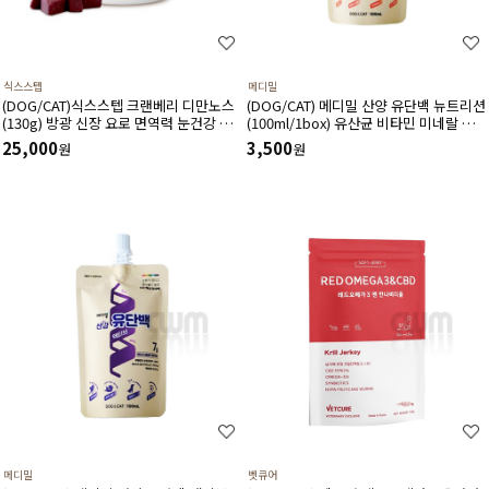
식스스텝
메디밀
(DOG/CAT)식스스텝 크랜베리 디만노스
(DOG/CAT) 메디밀 산양 유단백 뉴트리션
(130g) 방광 신장 요로 면역력 눈건강 혈
(100ml/1box) 유산균 비타민 미네랄 함
관건강에 도움 주는 츄어블 타입 영양제
유 한끼 사료 대용 고단백 저지방 영양보
25,000
3,500
원
원
충제
메디밀
벳큐어