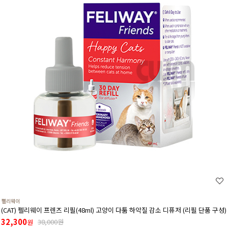
펠리웨이
(CAT) 펠리웨이 프렌즈 리필(48ml) 고양이 다툼 하악질 감소 디퓨저 (리필 단품 구성)
32,300
38,000원
원