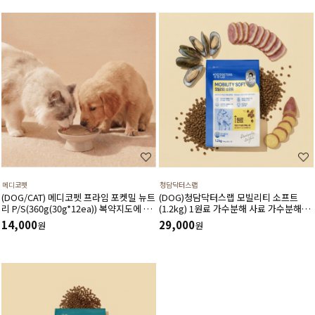
메디코펫
청담닥터스랩
(DOG/CAT) 메디코펫 프라임 포켓밀 뉴트
(DOG)청담닥터스랩 모빌리티 소프트
리 P/S(360g(30g*12ea)) 복약지도에 도
(1.2kg) 1원료 가수분해 사료 가수분해오
움주는 가수분해 오리 처방캔
리 관절건강 장건강 긴장완화 부드러운식
14,000
29,000
원
원
감