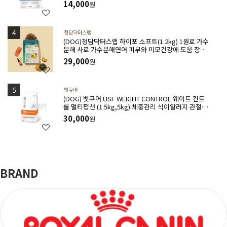
14,000
원
청담닥터스랩
(DOG)청담닥터스랩 하이포 소프트(1.2kg) 1원료 가수
분해 사료 가수분해연어 피부와 피모건강에 도움 장건
강 긴장완화 부드러운식감
29,000
원
벳큐어
(DOG) 벳큐어 USF WEIGHT CONTROL 웨이트 컨트
롤 멀티펑션 (1.5kg,5kg) 체중관리 식이알러지 관절건
강 아토피완화 위장관질환에 도움
30,000
원
BRAND