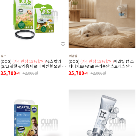
유스
어뎁틸
(DOG)
(기간한정 15%할인)
유스 칼라
(DOG)
(기간한정 15%할인)
어뎁틸 캄 스
(S/L) 관절 관리용 아로마 에센셜 오일 목
타터키트(48ml) 분리불안 스트레스 안정
걸이
디퓨저 (리필+본품(훈증기)구성)
35,700
35,700
42,000원
42,000원
원
원