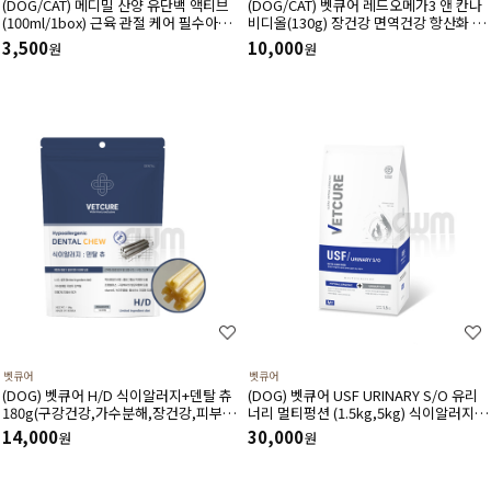
(DOG/CAT) 메디밀 산양 유단백 액티브
(DOG/CAT) 벳큐어 레드오메가3 앤 칸나
(100ml/1box) 근육 관절 케어 필수아미
비디올(130g) 장건강 면역건강 항산화 피
노산 아르기닌 함유 한끼 사료 대용 고단
부건강 피모건강에 도움
3,500
10,000
원
원
백 저지방 영양보충제
벳큐어
벳큐어
(DOG) 벳큐어 H/D 식이알러지+덴탈 츄
(DOG) 벳큐어 USF URINARY S/O 유리
180g(구강건강,가수분해,장건강,피부건
너리 멀티펑션 (1.5kg,5kg) 식이알러지
강에 도움)
결석관리 가수분해 면역건강 피부관리 피
14,000
30,000
원
원
모관리에 도움