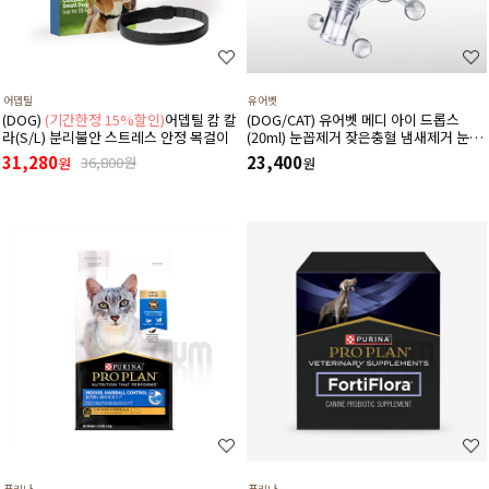
어뎁틸
유어벳
(DOG)
(기간한정 15%할인)
어뎁틸 캄 칼
(DOG/CAT) 유어벳 메디 아이 드롭스
라(S/L) 분리불안 스트레스 안정 목걸이
(20ml) 눈꼽제거 잦은충혈 냄새제거 눈물
자국 간지러움증
31,280
23,400
36,800원
원
원
퓨리나
퓨리나