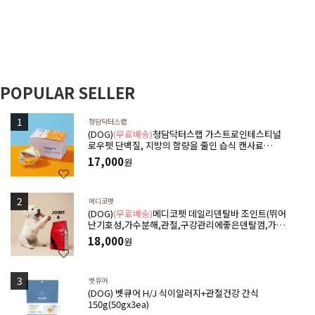
POPULAR SELLER
청담닥터스랩
(DOG)
(무료배송)
청담닥터스랩 가스트로인테스티널
로우펫 단백질, 지방의 함량을 줄인 습식 캔사료
600g(100gx6ea) 저지방처방습식,췌장염 ,소화기질
17,000
원
환,고지혈증,담낭슬러지
메디코펫
(DOG)
(무료배송)
메디코펫 데일리덴탈바 조인트(뛰어
난기호성,가수분해,관절,구강관리에좋은덴탈껌,가수
분해단백질) 224g(14P)
18,000
원
벳큐어
(DOG) 벳큐어 H/J 식이알러지+관절건강 간식
150g(50gx3ea)