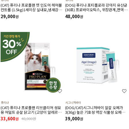
(CAT) 퓨리나 프로플랜 캣 인도어 헤어볼
(DOG) 퓨리나 포티플로라 강아지 유산균
컨트롤 (1.5kg)1세이상 실내묘,냄새감소,
(30포) 프로바이오틱스, 위장관계,면역기
헤어볼,저칼로리,신장건강,치아건강
계,전반적인 건강에 도움
29,000
48,000
원
원
퓨리나
시그니처바이
(CAT) 퓨리나 프로플랜 리브클리어 성묘
(DOG/CAT)시그니처바이 알갈 오메가
용 어덜트 순살 닭고기 (고양이 알레르기
3(36g) 높은 기호성 액상 식물성 오메가3
감소식단)(1.5kg) (유통기한 27년 3월)
천연 항산화제 비타민E 함유
33,600
39,000
48,000원
원
원