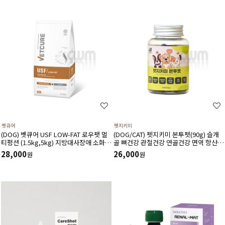
벳큐어
펫지키미
(DOG) 벳큐어 USF LOW-FAT 로우팻 멀
(DOG/CAT) 펫지키미 본투펫(90g) 슬개
티펑션 (1.5kg,5kg) 지방대사장애 소화기
골 뼈건강 관절건강 연골건강 면역 항산화
면역 식이알러지 피부모질건강 소화흡수
염증 소화기에 도움
28,000
26,000
원
원
장애에 도움