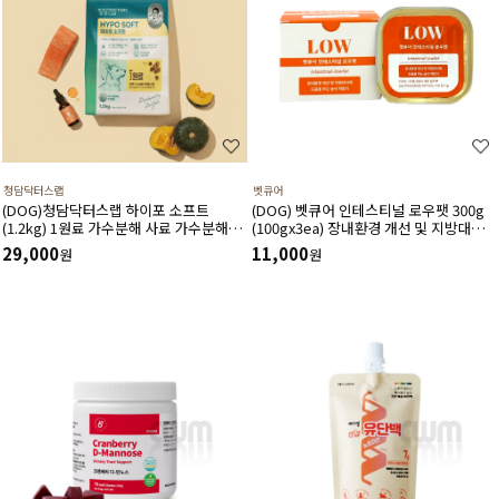
청담닥터스랩
벳큐어
(DOG)청담닥터스랩 하이포 소프트
(DOG) 벳큐어 인테스티널 로우팻 300g
(1.2kg) 1원료 가수분해 사료 가수분해연
(100gx3ea) 장내환경 개선 및 지방대사
어 피부와 피모건강에 도움 장건강 긴장완
에 도움을 주는 습식 처방식
29,000
11,000
원
원
화 부드러운식감