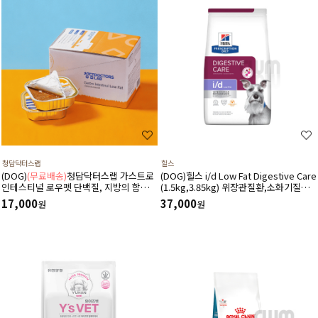
청담닥터스랩
힐스
(DOG)
(무료배송)
청담닥터스랩 가스트로
(DOG)힐스 i/d Low Fat Digestive Care
인테스티널 로우펫 단백질, 지방의 함량을
(1.5kg,3.85kg) 위장관질환,소화기질환,
줄인 습식 캔사료 600g(100gx6ea) 저지
췌장염-처방식,처방사료
17,000
37,000
원
원
방처방습식,췌장염 ,소화기질환,고지혈
증,담낭슬러지