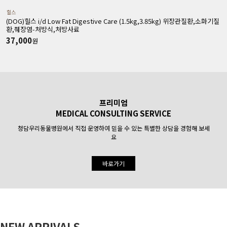
힐스
(DOG)힐스 i/d Low Fat Digestive Care (1.5kg,3.85kg) 위장관질환,소화기질
(
환,췌장염-처방식,처방사료
37,000
원
프리미엄
MEDICAL CONSULTING SERVICE
청담우리동물병원에서 직접 운영하여 믿을 수 있는 특별한 상담을 경험해 보세
요
바로가기
NEW ARRIVALS