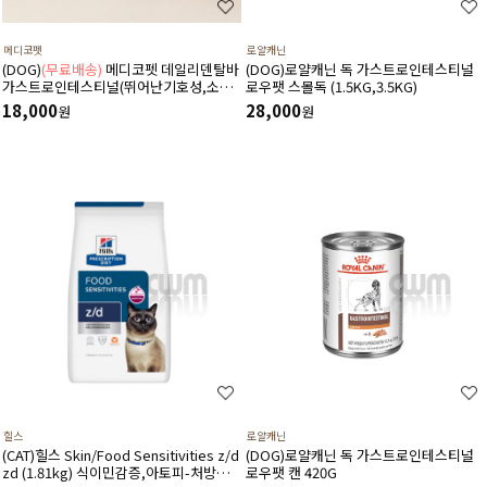
메디코펫
로얄캐닌
(DOG)
(무료배송)
메디코펫 데일리덴탈바
(DOG)로얄캐닌 독 가스트로인테스티널
가스트로인테스티널(뛰어난기호성,소화
로우팻 스몰독 (1.5KG,3.5KG)
기,췌장염,설사,구토,만성질환도움)
18,000
28,000
원
원
224g(14P)
힐스
로얄캐닌
(CAT)힐스 Skin/Food Sensitivities z/d
(DOG)로얄캐닌 독 가스트로인테스티널
zd (1.81kg) 식이민감증,아토피-처방식,
로우팻 캔 420G