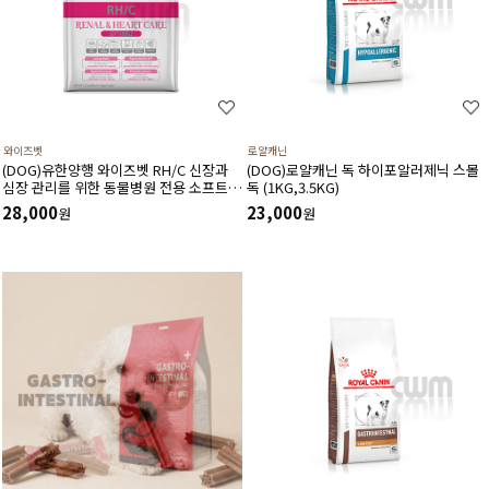
와이즈벳
로얄캐닌
(DOG)유한양행 와이즈벳 RH/C 신장과
(DOG)로얄캐닌 독 하이포알러제닉 스몰
심장 관리를 위한 동물병원 전용 소프트
독 (1KG,3.5KG)
사료(1.2kg) 저단백 저인 저나트륨 3저설
28,000
23,000
원
원
계 심장건강에 도움을 주는 기능성 성분
고품질 단백질원 사용