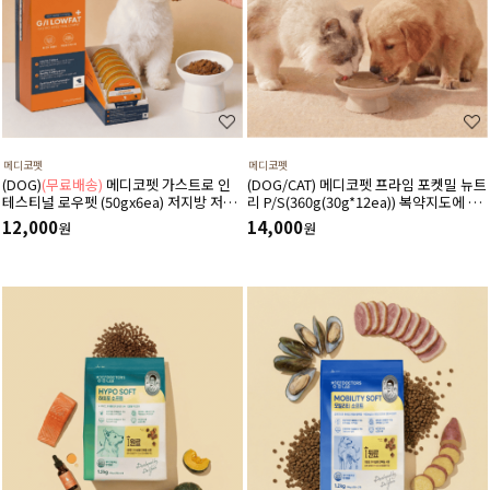
메디코펫
메디코펫
(DOG)
(무료배송)
메디코펫 가스트로 인
(DOG/CAT) 메디코펫 프라임 포켓밀 뉴트
테스티널 로우펫 (50gx6ea) 저지방 저단
리 P/S(360g(30g*12ea)) 복약지도에 도
백 췌장염 고지혈증에 도움 주는 처방 습
움주는 가수분해 오리 처방캔
12,000
14,000
원
원
식 캔 보조식