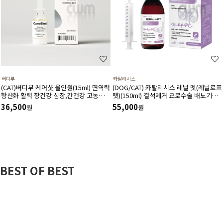
버디부
카탈리시스
(CAT)버디부 케어샷 올인원(15ml) 면역력
(DOG/CAT) 카탈리시스 레날 멧(레날로프
항산화 활력 장건강 심장,간건강 고농축
펫)(150ml) 결석제거 요로수술 배뇨기능
고흡수 영양제
개선 방광염치료 보조제
36,500
55,000
원
원
BEST OF BEST