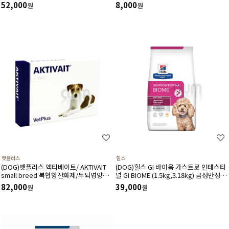
처방사료
52,000
8,000
원
원
벳플러스
힐스
(DOG)벳플러스 액티베이트/ AKTIVAIT
(DOG)힐스 GI 바이옴­ 가스트로 인테스티
small breed 복합항산화제/두뇌영양공
널 GI BIOME (1.5kg,3.18kg) 급성만성위
급,인지력상승(60캡슐)소형견용
장관질환-처방식,처방사료
82,000
39,000
원
원