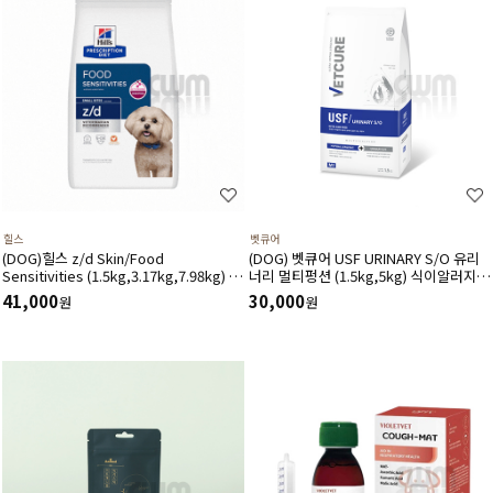
힐스
벳큐어
(DOG)힐스 z/d Skin/Food
(DOG) 벳큐어 USF URINARY S/O 유리
Sensitivities (1.5kg,3.17kg,7.98kg) 식
너리 멀티펑션 (1.5kg,5kg) 식이알러지
이민감증 피부질환 위장관계-처방식,처방
결석관리 가수분해 면역건강 피부관리 피
41,000
30,000
원
원
사료
모관리에 도움