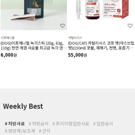
이프애니멀
카탈리시스
(DOG)이프애니멀 녹각스틱 (20g, 63g,
(DOG/CAT) 카탈리시스 코프 멧(아스브립
110g) 천연 개껌 사슴뿔 최고급 녹각 덴탈
펫)(150ml) 콧물, 재채기, 천명, 호흡기도
껌 노니함유 덴탈 영양간식
건조, 기침 등 호흡기도 및 거담작용에 도
6,000
55,000
원
원
움을 주고 호흡기 상태를 개선시키는 영양
제
Weekly Best
# 처방사료
# 처방습식
# 프리미엄일반사료
# 일반습식
# 영양제/보조제
# 간식