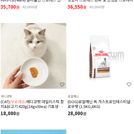
디퓨저 (리필+본품(훈증기)구성)
35,700
36,550
42,000원
43,000원
원
원
메디코펫
로얄캐닌
(CAT)
(무료배송)
메디코펫 데일리스틱 참
(DOG)로얄캐닌 독 가스트로인테스티널
치&닭고기 420g(14gx30ea) 기호성 좋은
로우팻 (1.5KG,6KG)
저나트륨 하루 종합 영양제 츄르
18,000
28,000
원
원