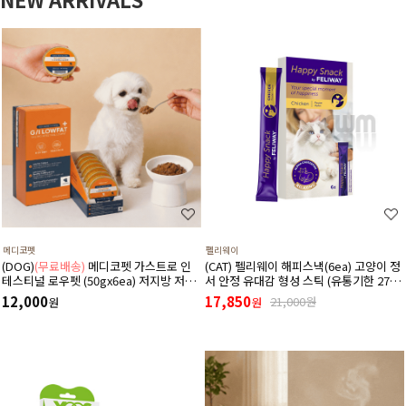
메디코펫
펠리웨이
(DOG)
(무료배송)
메디코펫 가스트로 인
(CAT) 펠리웨이 해피스낵(6ea) 고양이 정
테스티널 로우펫 (50gx6ea) 저지방 저단
서 안정 유대감 형성 스틱 (유통기한 27년
백 췌장염 고지혈증에 도움 주는 처방 습
1월 1일)
12,000
17,850
21,000원
원
원
식 캔 보조식