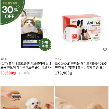
퓨리나
안티놀
(CAT) 퓨리나 프로플랜 리브클리어 실내
(DOG/CAT) 안티놀 래피드 대용량 240정
묘용 인도어 헤어볼컨트롤 순살 닭고기
천연 관절 영양제 초록입홍합 추출 오일
(고양이 알레르기 감소식단)(1.5kg) (유통
33,600
179,900
48,000원
원
원
기한27년3월)