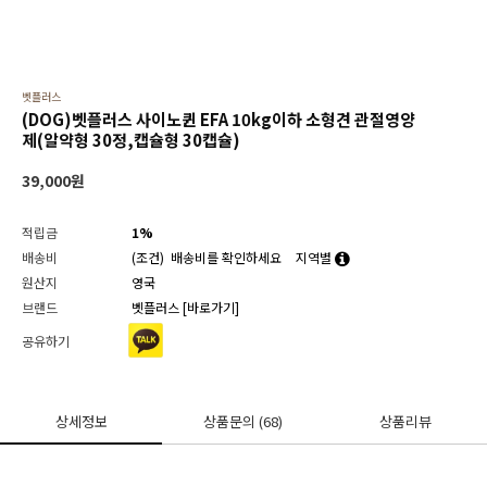
벳플러스
(DOG)벳플러스 사이노퀸 EFA 10kg이하 소형견 관절영양
제(알약형 30정,캡슐형 30캡슐)
39,000
원
적립금
1%
배송비
(조건)
배송비를 확인하세요
지역별
원산지
영국
브랜드
벳플러스
[바로가기]
공유하기
상세정보
상품문의
(68)
상품리뷰