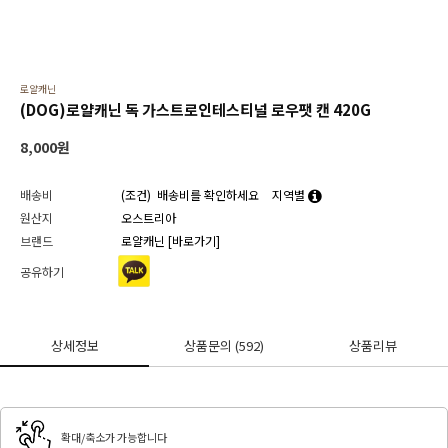
로얄캐닌
(DOG)로얄캐닌 독 가스트로인테스티널 로우팻 캔 420G
8,000
원
배송비
(조건)
배송비를 확인하세요
지역별
원산지
오스트리아
브랜드
로얄캐닌
[바로가기]
공유하기
상세정보
상품문의
(592)
상품리뷰
확대/축소가 가능합니다