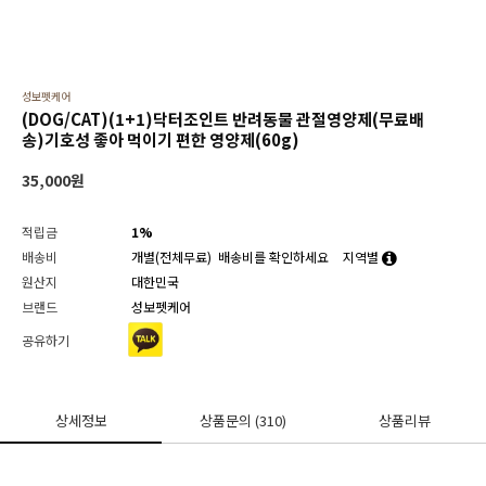
성보펫케어
(DOG/CAT)(1+1)닥터조인트 반려동물 관절영양제(무료배
송)기호성 좋아 먹이기 편한 영양제(60g)
35,000
원
적립금
1%
배송비
개별(전체무료)
배송비를 확인하세요
지역별
원산지
대한민국
브랜드
성보펫케어
공유하기
상세정보
상품문의
(310)
상품리뷰