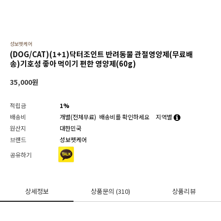
성보펫케어
(DOG/CAT)(1+1)닥터조인트 반려동물 관절영양제(무료배
송)기호성 좋아 먹이기 편한 영양제(60g)
35,000
원
적립금
1%
배송비
개별(전체무료)
배송비를 확인하세요
지역별
원산지
대한민국
브랜드
성보펫케어
공유하기
상세정보
상품문의
(310)
상품리뷰