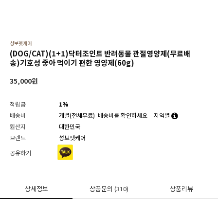
성보펫케어
(DOG/CAT)(1+1)닥터조인트 반려동물 관절영양제(무료배
송)기호성 좋아 먹이기 편한 영양제(60g)
35,000
원
적립금
1%
배송비
개별(전체무료)
배송비를 확인하세요
지역별
원산지
대한민국
브랜드
성보펫케어
공유하기
상세정보
상품문의
(310)
상품리뷰