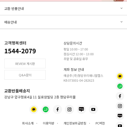
문의하기
리뷰쓰기
교환 반품안내
등록된 문의가 없습니다.
등록된 리뷰가 없습니다.
배송안내
고객행복센터
상담문의시간
1544-2079
평일 10:00 ~ 17:00
점심시간 12:00 ~ 13:00
주말 및 공휴일 휴무
REVIEW 게시판
계좌 정보 안내
Q&A문의
예금주 (주)청담우리애니멀헬스
KB 073001-04-282623
교환반품배송지
강남구 압구정로4길 11 실로암빌딩 2층 청담우리몰
회사소개
·
이용약관
·
개인정보취급방침
·
PC버전