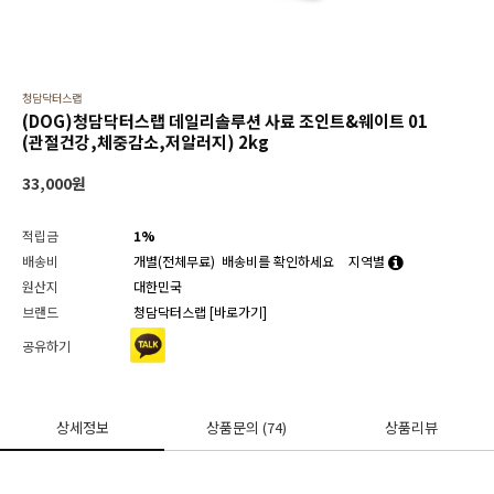
청담닥터스랩
(DOG)청담닥터스랩 데일리솔루션 사료 조인트&웨이트 01
(관절건강,체중감소,저알러지) 2kg
33,000
원
적립금
1%
배송비
개별(전체무료)
배송비를 확인하세요
지역별
원산지
대한민국
브랜드
청담닥터스랩
[바로가기]
공유하기
상세정보
상품문의
(74)
상품리뷰