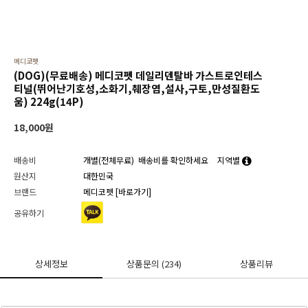
메디코펫
(DOG)(무료배송) 메디코펫 데일리덴탈바 가스트로인테스
티널(뛰어난기호성,소화기,췌장염,설사,구토,만성질환도
움) 224g(14P)
18,000
원
배송비
개별(전체무료)
배송비를 확인하세요
지역별
원산지
대한민국
브랜드
메디코펫
[바로가기]
공유하기
상세정보
상품문의
(234)
상품리뷰