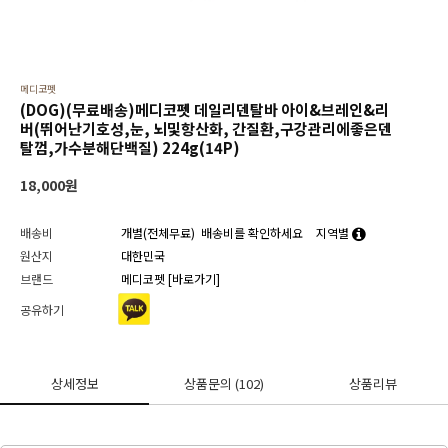
메디코펫
(DOG)(무료배송)메디코펫 데일리덴탈바 아이&브레인&리
버(뛰어난기호성,눈, 뇌및항산화, 간질환,구강관리에좋은덴
탈껌,가수분해단백질) 224g(14P)
18,000
원
배송비
개별(전체무료)
배송비를 확인하세요
지역별
원산지
대한민국
브랜드
메디코펫
[바로가기]
공유하기
상세정보
상품문의
(102)
상품리뷰