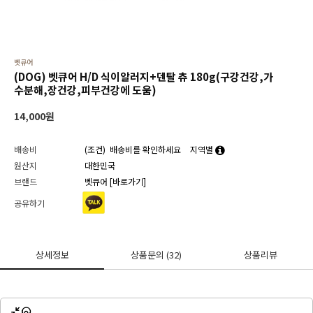
벳큐어
(DOG) 벳큐어 H/D 식이알러지+덴탈 츄 180g(구강건강,가
수분해,장건강,피부건강에 도움)
14,000
원
배송비
(조건)
배송비를 확인하세요
지역별
원산지
대한민국
브랜드
벳큐어
[바로가기]
공유하기
상세정보
상품문의
(32)
상품리뷰