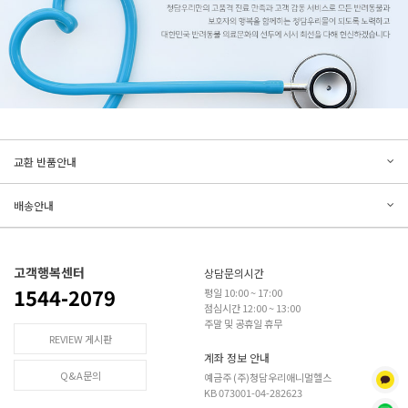
문의하기
리뷰쓰기
교환 반품안내
등록된 문의가 없습니다.
등록된 리뷰가 없습니다.
배송안내
고객행복센터
상담문의시간
1544-2079
평일 10:00 ~ 17:00
점심시간 12:00 ~ 13:00
주말 및 공휴일 휴무
REVIEW 게시판
계좌 정보 안내
Q&A문의
예금주 (주)청담우리애니멀헬스
KB 073001-04-282623