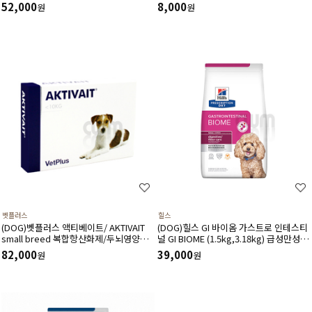
처방사료
52,000
8,000
원
원
벳플러스
힐스
(DOG)벳플러스 액티베이트/ AKTIVAIT
(DOG)힐스 GI 바이옴­ 가스트로 인테스티
small breed 복합항산화제/두뇌영양공
널 GI BIOME (1.5kg,3.18kg) 급성만성위
급,인지력상승(60캡슐)소형견용
장관질환-처방식,처방사료
82,000
39,000
원
원