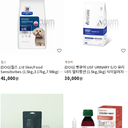
힐스
벳큐어
(DOG)힐스 z/d Skin/Food
(DOG) 벳큐어 USF URINARY S/O 유리
Sensitivities (1.5kg,3.17kg,7.98kg) 식
너리 멀티펑션 (1.5kg,5kg) 식이알러지
이민감증 피부질환 위장관계-처방식,처방
결석관리 가수분해 면역건강 피부관리 피
41,000
30,000
원
원
사료
모관리에 도움