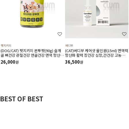
펫지키미
버디부
(DOG/CAT) 펫지키미 본투펫(90g) 슬개
(CAT)버디부 케어샷 올인원(15ml) 면역력
골 뼈건강 관절건강 연골건강 면역 항산화
항산화 활력 장건강 심장,간건강 고농축
염증 소화기에 도움
고흡수 영양제
26,000
36,500
원
원
BEST OF BEST