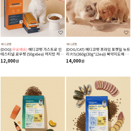
메디코펫
메디코펫
(DOG)
(무료배송)
메디코펫 가스트로 인
(DOG/CAT) 메디코펫 프라임 포켓밀 뉴트
테스티널 로우펫 (50gx6ea) 저지방 저단
리 P/S(360g(30g*12ea)) 복약지도에 도
백 췌장염 고지혈증에 도움 주는 처방 습
움주는 가수분해 오리 처방캔
12,000
14,000
원
원
식 캔 보조식