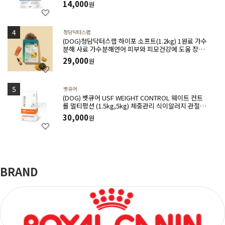
14,000
원
청담닥터스랩
(DOG)청담닥터스랩 하이포 소프트(1.2kg) 1원료 가수
분해 사료 가수분해연어 피부와 피모건강에 도움 장건
강 긴장완화 부드러운식감
29,000
원
벳큐어
(DOG) 벳큐어 USF WEIGHT CONTROL 웨이트 컨트
롤 멀티펑션 (1.5kg,5kg) 체중관리 식이알러지 관절건
강 아토피완화 위장관질환에 도움
30,000
원
BRAND