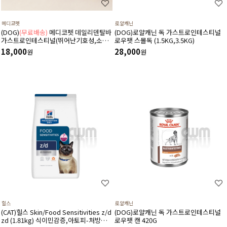
메디코펫
로얄캐닌
(DOG)
(무료배송)
메디코펫 데일리덴탈바
(DOG)로얄캐닌 독 가스트로인테스티널
가스트로인테스티널(뛰어난기호성,소화
로우팻 스몰독 (1.5KG,3.5KG)
기,췌장염,설사,구토,만성질환도움)
18,000
28,000
원
원
224g(14P)
힐스
로얄캐닌
(CAT)힐스 Skin/Food Sensitivities z/d
(DOG)로얄캐닌 독 가스트로인테스티널
zd (1.81kg) 식이민감증,아토피-처방식,
로우팻 캔 420G