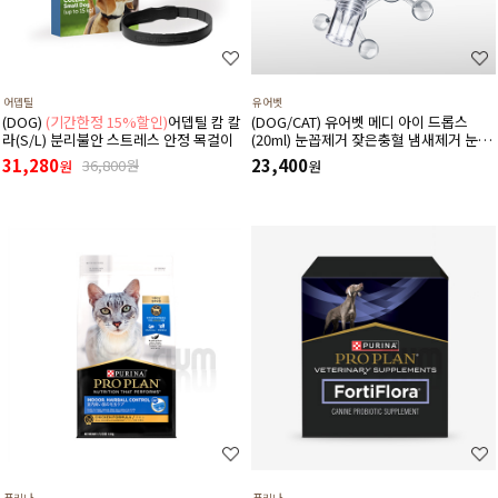
어뎁틸
유어벳
(DOG)
(기간한정 15%할인)
어뎁틸 캄 칼
(DOG/CAT) 유어벳 메디 아이 드롭스
라(S/L) 분리불안 스트레스 안정 목걸이
(20ml) 눈꼽제거 잦은충혈 냄새제거 눈물
자국 간지러움증
31,280
23,400
36,800원
원
원
퓨리나
퓨리나