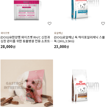
와이즈벳
로얄캐닌
(DOG)유한양행 와이즈벳 RH/C 신장과
(DOG)로얄캐닌 독 하이포알러제닉 스몰
심장 관리를 위한 동물병원 전용 소프트
독 (1KG,3.5KG)
사료(1.2kg) 저단백 저인 저나트륨 3저설
28,000
23,000
원
원
계 심장건강에 도움을 주는 기능성 성분
고품질 단백질원 사용