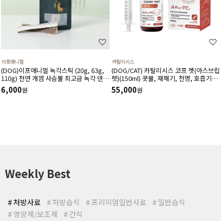
이프애니멀
카탈리시스
(DOG)이프애니멀 녹각스틱 (20g, 63g,
(DOG/CAT) 카탈리시스 코프 멧(아스브립
110g) 천연 개껌 사슴뿔 최고급 녹각 덴탈
펫)(150ml) 콧물, 재채기, 천명, 호흡기도
껌 노니함유 덴탈 영양간식
건조, 기침 등 호흡기도 및 거담작용에 도
6,000
55,000
원
원
움을 주고 호흡기 상태를 개선시키는 영양
제
Weekly Best
# 처방사료
# 처방습식
# 프리미엄일반사료
# 일반습식
# 영양제/보조제
# 간식