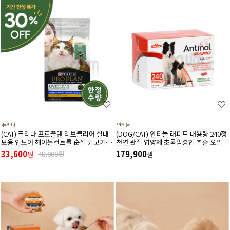
퓨리나
안티놀
(CAT) 퓨리나 프로플랜 리브클리어 실내
(DOG/CAT) 안티놀 래피드 대용량 240정
묘용 인도어 헤어볼컨트롤 순살 닭고기
천연 관절 영양제 초록입홍합 추출 오일
(고양이 알레르기 감소식단)(1.5kg) (유통
33,600
179,900
48,000원
원
원
기한27년3월)