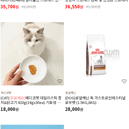
디퓨저 (리필+본품(훈증기)구성)
35,700
36,550
42,000원
43,000원
원
원
메디코펫
로얄캐닌
(CAT)
(무료배송)
메디코펫 데일리스틱 참
(DOG)로얄캐닌 독 가스트로인테스티널
치&닭고기 420g(14gx30ea) 기호성 좋은
로우팻 (1.5KG,6KG)
저나트륨 하루 종합 영양제 츄르
18,000
28,000
원
원