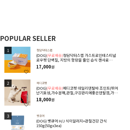
POPULAR SELLER
청담닥터스랩
(DOG)
(무료배송)
청담닥터스랩 가스트로인테스티널
로우펫 단백질, 지방의 함량을 줄인 습식 캔사료
600g(100gx6ea) 저지방처방습식,췌장염 ,소화기질
17,000
원
환,고지혈증,담낭슬러지
메디코펫
(DOG)
(무료배송)
메디코펫 데일리덴탈바 조인트(뛰어
난기호성,가수분해,관절,구강관리에좋은덴탈껌,가수
분해단백질) 224g(14P)
18,000
원
벳큐어
(DOG) 벳큐어 H/J 식이알러지+관절건강 간식
150g(50gx3ea)