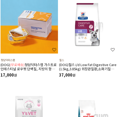
청담닥터스랩
힐스
(DOG)
(무료배송)
청담닥터스랩 가스트로
(DOG)힐스 i/d Low Fat Digestive Care
인테스티널 로우펫 단백질, 지방의 함량을
(1.5kg,3.85kg) 위장관질환,소화기질환,
줄인 습식 캔사료 600g(100gx6ea) 저지
췌장염-처방식,처방사료
17,000
37,000
원
원
방처방습식,췌장염 ,소화기질환,고지혈
증,담낭슬러지