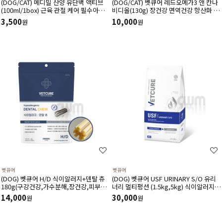
(DOG/CAT) 메디밀 산양 유단백 액티브
(DOG/CAT) 벳큐어 레드오메가3 앤 칸나
(100ml/1box) 근육 관절 케어 필수아미
비디올(130g) 장건강 면역건강 항산화 피
노산 아르기닌 함유 한끼 사료 대용 고단
부건강 피모건강에 도움
3,500
10,000
원
원
백 저지방 영양보충제
벳큐어
벳큐어
(DOG) 벳큐어 H/D 식이알러지+덴탈 츄
(DOG) 벳큐어 USF URINARY S/O 유리
180g(구강건강,가수분해,장건강,피부건
너리 멀티펑션 (1.5kg,5kg) 식이알러지
강에 도움)
결석관리 가수분해 면역건강 피부관리 피
14,000
30,000
원
원
모관리에 도움