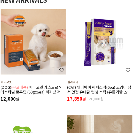
메디코펫
펠리웨이
(DOG)
(무료배송)
메디코펫 가스트로 인
(CAT) 펠리웨이 해피스낵(6ea) 고양이 정
테스티널 로우펫 (50gx6ea) 저지방 저단
서 안정 유대감 형성 스틱 (유통기한 27년
백 췌장염 고지혈증에 도움 주는 처방 습
1월 1일)
12,000
17,850
21,000원
원
원
식 캔 보조식