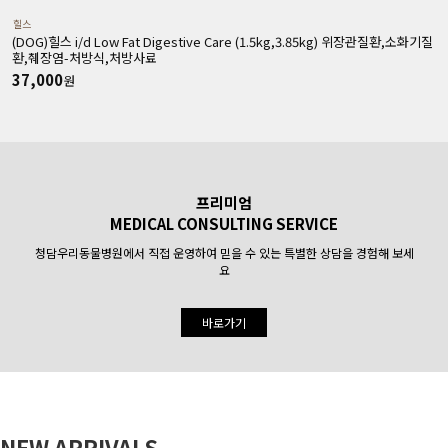
힐스
(DOG)힐스 i/d Low Fat Digestive Care (1.5kg,3.85kg) 위장관질환,소화기질
(
환,췌장염-처방식,처방사료
37,000
원
프리미엄
MEDICAL CONSULTING SERVICE
청담우리동물병원에서 직접 운영하여 믿을 수 있는 특별한 상담을 경험해 보세
요
바로가기
NEW ARRIVALS