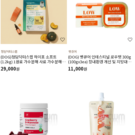
청담닥터스랩
벳큐어
(DOG)청담닥터스랩 하이포 소프트
(DOG) 벳큐어 인테스티널 로우팻 300g
(1.2kg) 1원료 가수분해 사료 가수분해연
(100gx3ea) 장내환경 개선 및 지방대사
어 피부와 피모건강에 도움 장건강 긴장완
에 도움을 주는 습식 처방식
29,000
11,000
원
원
화 부드러운식감