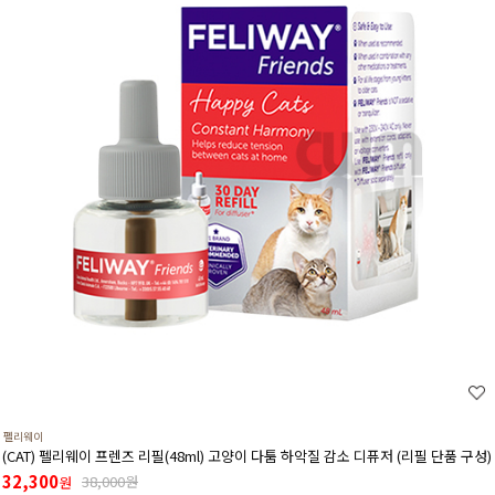
펠리웨이
(CAT) 펠리웨이 프렌즈 리필(48ml) 고양이 다툼 하악질 감소 디퓨저 (리필 단품 구성)
32,300
38,000원
원