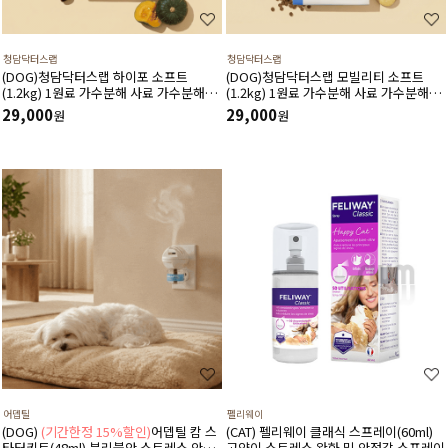
청담닥터스랩
청담닥터스랩
(DOG)청담닥터스랩 하이포 소프트
(DOG)청담닥터스랩 모빌리티 소프트
(1.2kg) 1원료 가수분해 사료 가수분해연
(1.2kg) 1원료 가수분해 사료 가수분해오
어 피부와 피모건강에 도움 장건강 긴장완
리 관절건강 장건강 긴장완화 부드러운식
29,000
29,000
원
원
화 부드러운식감
감
어뎁틸
펠리웨이
(DOG)
(기간한정 15%할인)
어뎁틸 캄 스
(CAT) 펠리웨이 클래식 스프레이(60ml)
타터키트(48ml) 분리불안 스트레스 안정
고양이 스트레스 완화 및 안정감 스프레이