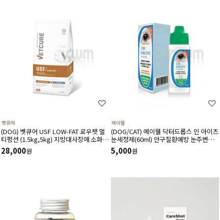
벳큐어
메이웰
(DOG) 벳큐어 USF LOW-FAT 로우팻 멀
(DOG/CAT) 메이웰 닥터드롭스 인 아이즈
티펑션 (1.5kg,5kg) 지방대사장애 소화기
눈세정제(60ml) 안구질환예방 눈주변냄
면역 식이알러지 피부모질건강 소화흡수
새완화 안구건조증완화 이물질세정
28,000
5,000
원
원
장애에 도움