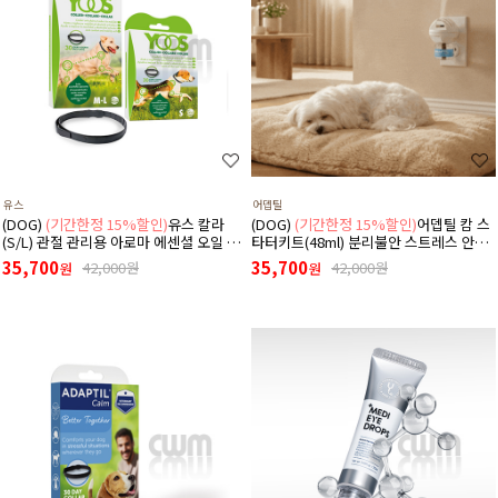
유스
어뎁틸
(DOG)
(기간한정 15%할인)
유스 칼라
(DOG)
(기간한정 15%할인)
어뎁틸 캄 스
(S/L) 관절 관리용 아로마 에센셜 오일 목
타터키트(48ml) 분리불안 스트레스 안정
걸이
디퓨저 (리필+본품(훈증기)구성)
35,700
35,700
42,000원
42,000원
원
원