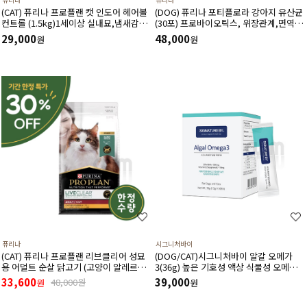
(CAT) 퓨리나 프로플랜 캣 인도어 헤어볼
(DOG) 퓨리나 포티플로라 강아지 유산균
컨트롤 (1.5kg)1세이상 실내묘,냄새감소,
(30포) 프로바이오틱스, 위장관계,면역기
헤어볼,저칼로리,신장건강,치아건강
계,전반적인 건강에 도움
29,000
48,000
원
원
퓨리나
시그니처바이
(CAT) 퓨리나 프로플랜 리브클리어 성묘
(DOG/CAT)시그니처바이 알갈 오메가
용 어덜트 순살 닭고기 (고양이 알레르기
3(36g) 높은 기호성 액상 식물성 오메가3
감소식단)(1.5kg) (유통기한 27년 3월)
천연 항산화제 비타민E 함유
33,600
39,000
48,000원
원
원