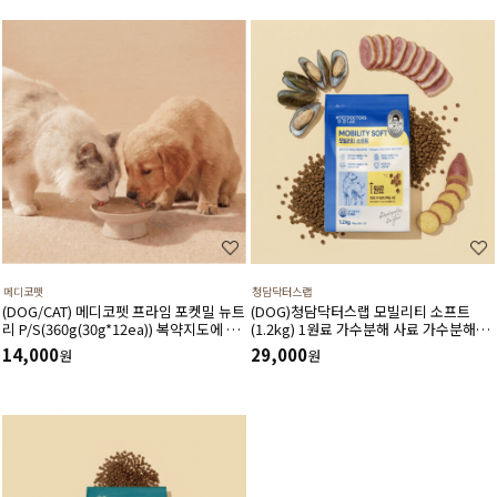
메디코펫
청담닥터스랩
(DOG/CAT) 메디코펫 프라임 포켓밀 뉴트
(DOG)청담닥터스랩 모빌리티 소프트
리 P/S(360g(30g*12ea)) 복약지도에 도
(1.2kg) 1원료 가수분해 사료 가수분해오
움주는 가수분해 오리 처방캔
리 관절건강 장건강 긴장완화 부드러운식
14,000
29,000
원
원
감