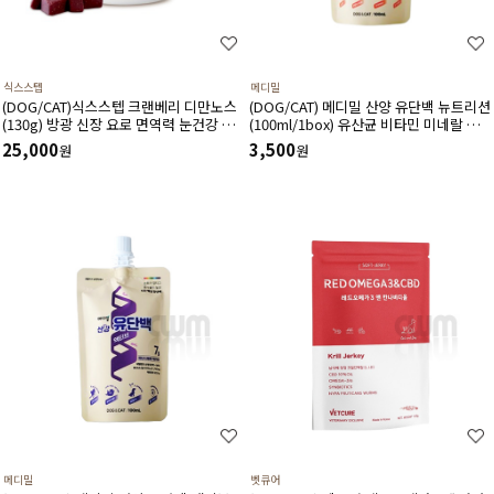
식스스텝
메디밀
(DOG/CAT)식스스텝 크랜베리 디만노스
(DOG/CAT) 메디밀 산양 유단백 뉴트리션
(130g) 방광 신장 요로 면역력 눈건강 혈
(100ml/1box) 유산균 비타민 미네랄 함
관건강에 도움 주는 츄어블 타입 영양제
유 한끼 사료 대용 고단백 저지방 영양보
25,000
3,500
원
원
충제
메디밀
벳큐어