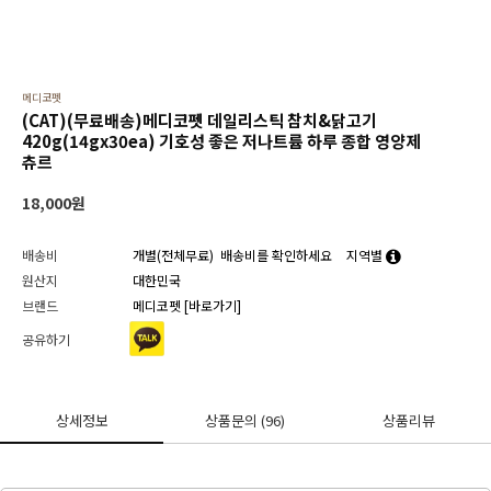
메디코펫
(CAT)(무료배송)메디코펫 데일리스틱 참치&닭고기
420g(14gx30ea) 기호성 좋은 저나트륨 하루 종합 영양제
츄르
18,000
원
배송비
개별(전체무료)
배송비를 확인하세요
지역별
원산지
대한민국
브랜드
메디코펫
[바로가기]
공유하기
상세정보
상품문의
(96)
상품리뷰