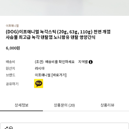
이프애니멀
(DOG)이프애니멀 녹각스틱 (20g, 63g, 110g) 천연 개껌
사슴뿔 최고급 녹각 덴탈껌 노니함유 덴탈 영양간식
6,000
원
배송비
(조건)
배송비를 확인하세요
지역별
원산지
러시아
브랜드
이프애니멀
[바로가기]
공유하기
상세정보
상품문의
(20)
상품리뷰