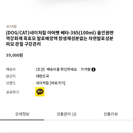
네이처힐
(DOG/CAT)네이처힐 아머펫 베타-365(100ml) 올인원면
역강화제 흑효모 발효배양액 항생제성분없는 자연발효성분
피모 관절 구강관리
39,000
원
배송비
(조건)
배송비를 확인하세요
지역별
원산지
대한민국
브랜드
네이처힐
[바로가기]
공유하기
상세정보
상품문의
(2)
상품리뷰