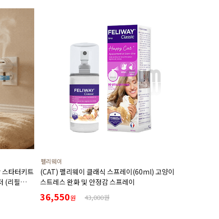
펠리웨이
캄 스타터키트
(CAT) 펠리웨이 클래식 스프레이(60ml) 고양이
저 (리필
스트레스 완화 및 안정감 스프레이
36,550
43,000원
원