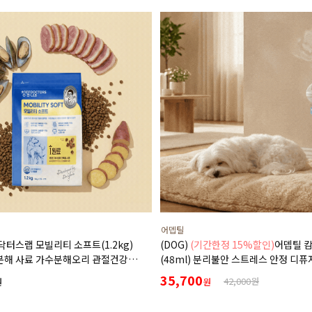
어뎁틸
닥터스랩 모빌리티 소프트(1.2kg)
(DOG)
(기간한정 15%할인)
어뎁틸 
분해 사료 가수분해오리 관절건강
(48ml) 분리불안 스트레스 안정 디퓨
완화 부드러운식감
+본품(훈증기)구성)
35,700
42,000원
원
원