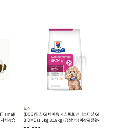
힐스
T small
(DOG)힐스 GI 바이옴­ 가스트로 인테스티널 GI
인지력상승
BIOME (1.5kg,3.18kg) 급성만성위장관질환-
처방식,처방사료