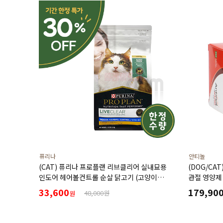
퓨리나
안티놀
(CAT) 퓨리나 프로플랜 리브클리어 실내묘용
(DOG/CA
인도어 헤어볼컨트롤 순살 닭고기 (고양이
관절 영양제
알레르기 감소식단)(1.5kg) (유통기한27년3월)
33,600
179,90
48,000원
원