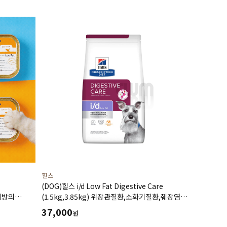
힐스
(DOG)힐스 i/d Low Fat Digestive Care
지방의
(1.5kg,3.85kg) 위장관질환,소화기질환,췌장염-
6ea)
처방식,처방사료
37,000
원
고지혈증,