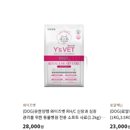
와이즈벳
로얄캐닌
(DOG)유한양행 와이즈벳 RH/C 신장과 심장
(DOG)로
관리를 위한 동물병원 전용 소프트 사료(1.2kg)
(1KG,3.5K
저단백 저인 저나트륨 3저설계 심장건강에 도움을
28,000
23,000
원
주는 기능성 성분 고품질 단백질원 사용