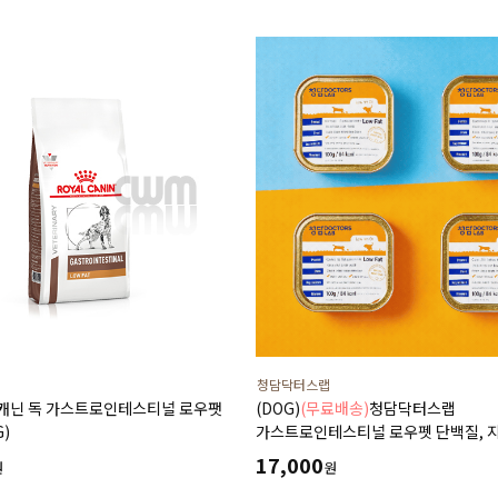
청담닥터스랩
얄캐닌 독 가스트로인테스티널 로우팻
(DOG)
(무료배송)
청담닥터스랩
G)
가스트로인테스티널 로우펫 단백질, 
함량을 줄인 습식 캔사료 600g(100gx
17,000
원
원
저지방처방습식,췌장염 ,소화기질환,