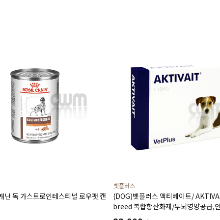
벳플러스
얄캐닌 독 가스트로인테스티널 로우팻 캔
(DOG)벳플러스 액티베이트/ AKTIVAI
breed 복합항산화제/두뇌영양공급,
(60캡슐)소형견용