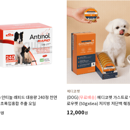
메디코펫
T) 안티놀 래피드 대용량 240정 천연
(DOG)
(무료배송)
메디코펫 가스트로
 초록입홍합 추출 오일
로우펫 (50gx6ea) 저지방 저단백 췌
고지혈증에 도움 주는 처방 습식 캔 
0
12,000
원
원