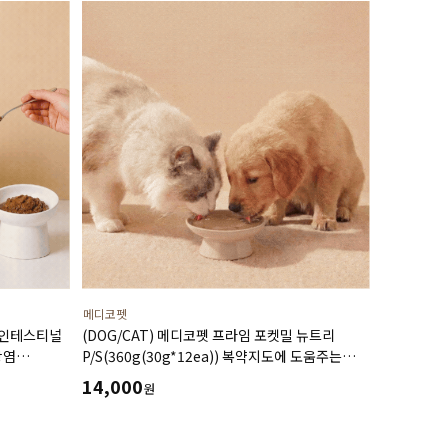
메디코펫
 인테스티널
(DOG/CAT) 메디코펫 프라임 포켓밀 뉴트리
장염
P/S(360g(30g*12ea)) 복약지도에 도움주는
보조식
가수분해 오리 처방캔
14,000
원