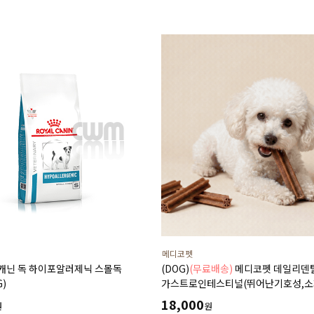
담낭슬러지
메디코펫
얄캐닌 독 하이포알러제닉 스몰독
(DOG)
(무료배송)
메디코펫 데일리덴
G)
가스트로인테스티널(뛰어난기호성,소
췌장염,설사,구토,만성질환도움) 224g
18,000
원
원