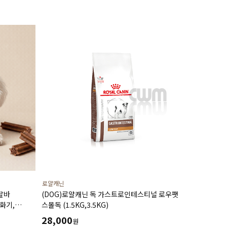
로얄캐닌
탈바
(DOG)로얄캐닌 독 가스트로인테스티널 로우팻
화기,
스몰독 (1.5KG,3.5KG)
(14P)
28,000
원