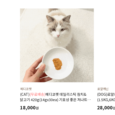
메디코펫
로얄캐닌
(CAT)
(무료배송)
메디코펫 데일리스틱 참치&
(DOG)로
닭고기 420g(14gx30ea) 기호성 좋은 저나트륨
(1.5KG,6K
하루 종합 영양제 츄르
18,000
28,000
원