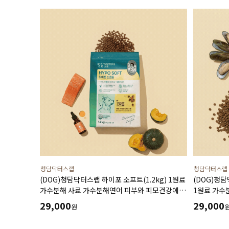
청담닥터스랩
청담닥터스랩
(DOG)청담닥터스랩 하이포 소프트(1.2kg) 1원료
(DOG)청담
가수분해 사료 가수분해연어 피부와 피모건강에
1원료 가수
도움 장건강 긴장완화 부드러운식감
장건강 긴장
29,000
29,000
원