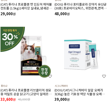
(CAT) 퓨리나 프로플랜 캣 인도어 헤어볼
(DOG) 퓨리나 포티플로라 강아지 유산균
컨트롤 (1.5kg)1세이상 실내묘,냄새감소,
(30포) 프로바이오틱스, 위장관계,면역기
헤어볼,저칼로리,신장건강,치아건강
계,전반적인 건강에 도움
29,000
48,000
원
원
퓨리나
시그니처바이
(CAT) 퓨리나 프로플랜 리브클리어 성묘
(DOG/CAT)시그니처바이 알갈 오메가
용 어덜트 순살 닭고기 (고양이 알레르기
3(36g) 높은 기호성 액상 식물성 오메가3
감소식단)(1.5kg) (유통기한 27년 3월)
천연 항산화제 비타민E 함유
33,600
39,000
48,000원
원
원