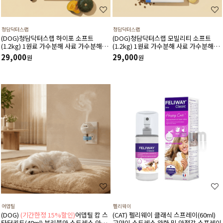
청담닥터스랩
청담닥터스랩
(DOG)청담닥터스랩 하이포 소프트
(DOG)청담닥터스랩 모빌리티 소프트
(1.2kg) 1원료 가수분해 사료 가수분해연
(1.2kg) 1원료 가수분해 사료 가수분해오
어 피부와 피모건강에 도움 장건강 긴장완
리 관절건강 장건강 긴장완화 부드러운식
29,000
29,000
원
원
화 부드러운식감
감
어뎁틸
펠리웨이
(DOG)
(기간한정 15%할인)
어뎁틸 캄 스
(CAT) 펠리웨이 클래식 스프레이(60ml)
타터키트(48ml) 분리불안 스트레스 안정
고양이 스트레스 완화 및 안정감 스프레이