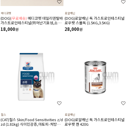
메디코펫
로얄캐닌
(DOG)
(무료배송)
메디코펫 데일리덴탈바
(DOG)로얄캐닌 독 가스트로인테스티널
가스트로인테스티널(뛰어난기호성,소화
로우팻 스몰독 (1.5KG,3.5KG)
기,췌장염,설사,구토,만성질환도움)
18,000
28,000
원
원
224g(14P)
힐스
로얄캐닌
(CAT)힐스 Skin/Food Sensitivities z/d
(DOG)로얄캐닌 독 가스트로인테스티널
zd (1.81kg) 식이민감증,아토피-처방식,
로우팻 캔 420G