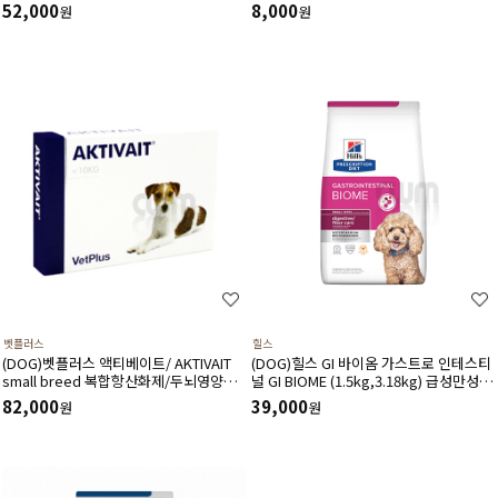
처방사료
52,000
8,000
원
원
벳플러스
힐스
(DOG)벳플러스 액티베이트/ AKTIVAIT
(DOG)힐스 GI 바이옴­ 가스트로 인테스티
small breed 복합항산화제/두뇌영양공
널 GI BIOME (1.5kg,3.18kg) 급성만성위
급,인지력상승(60캡슐)소형견용
장관질환-처방식,처방사료
82,000
39,000
원
원