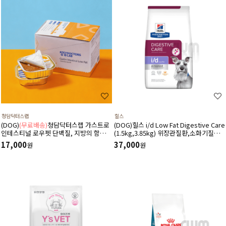
청담닥터스랩
힐스
(DOG)
(무료배송)
청담닥터스랩 가스트로
(DOG)힐스 i/d Low Fat Digestive Care
인테스티널 로우펫 단백질, 지방의 함량을
(1.5kg,3.85kg) 위장관질환,소화기질환,
줄인 습식 캔사료 600g(100gx6ea) 저지
췌장염-처방식,처방사료
17,000
37,000
원
원
방처방습식,췌장염 ,소화기질환,고지혈
증,담낭슬러지