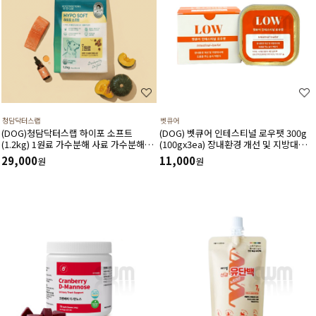
청담닥터스랩
벳큐어
(DOG)청담닥터스랩 하이포 소프트
(DOG) 벳큐어 인테스티널 로우팻 300g
(1.2kg) 1원료 가수분해 사료 가수분해연
(100gx3ea) 장내환경 개선 및 지방대사
어 피부와 피모건강에 도움 장건강 긴장완
에 도움을 주는 습식 처방식
29,000
11,000
원
원
화 부드러운식감