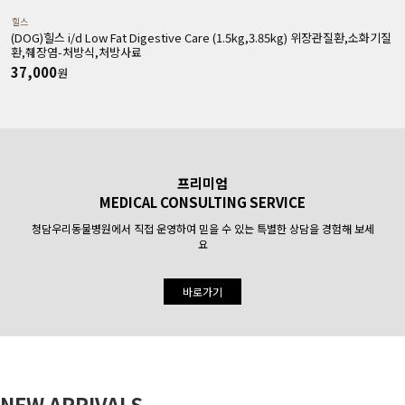
힐스
(DOG)힐스 i/d Low Fat Digestive Care (1.5kg,3.85kg) 위장관질환,소화기질
(
환,췌장염-처방식,처방사료
37,000
원
프리미엄
MEDICAL CONSULTING SERVICE
청담우리동물병원에서 직접 운영하여 믿을 수 있는 특별한 상담을 경험해 보세
요
바로가기
NEW ARRIVALS