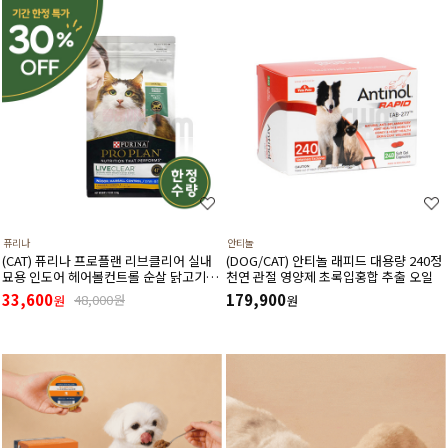
퓨리나
안티놀
(CAT) 퓨리나 프로플랜 리브클리어 실내
(DOG/CAT) 안티놀 래피드 대용량 240정
묘용 인도어 헤어볼컨트롤 순살 닭고기
천연 관절 영양제 초록입홍합 추출 오일
(고양이 알레르기 감소식단)(1.5kg) (유통
33,600
179,900
48,000원
원
원
기한27년3월)