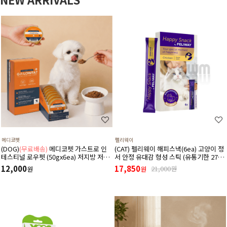
메디코펫
펠리웨이
(DOG)
(무료배송)
메디코펫 가스트로 인
(CAT) 펠리웨이 해피스낵(6ea) 고양이 정
테스티널 로우펫 (50gx6ea) 저지방 저단
서 안정 유대감 형성 스틱 (유통기한 27년
백 췌장염 고지혈증에 도움 주는 처방 습
1월 1일)
12,000
17,850
21,000원
원
원
식 캔 보조식