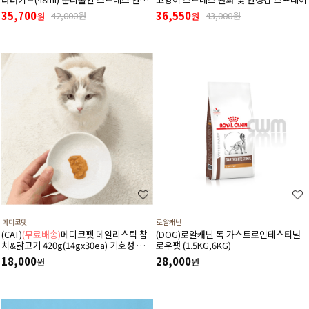
디퓨저 (리필+본품(훈증기)구성)
35,700
36,550
42,000원
43,000원
원
원
메디코펫
로얄캐닌
(CAT)
(무료배송)
메디코펫 데일리스틱 참
(DOG)로얄캐닌 독 가스트로인테스티널
치&닭고기 420g(14gx30ea) 기호성 좋은
로우팻 (1.5KG,6KG)
저나트륨 하루 종합 영양제 츄르
18,000
28,000
원
원