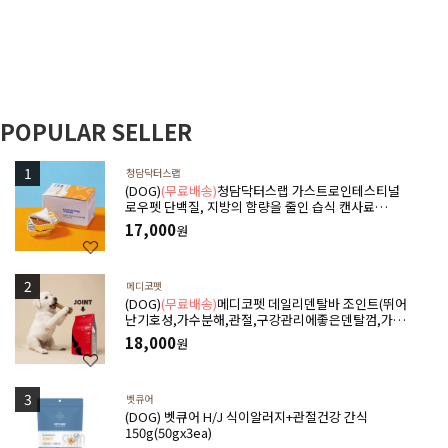
POPULAR SELLER
청담닥터스랩
(DOG)
(무료배송)
청담닥터스랩 가스트로인테스티널
로우펫 단백질, 지방의 함량을 줄인 습식 캔사료
600g(100gx6ea) 저지방처방습식,췌장염 ,소화기질
17,000
원
환,고지혈증,담낭슬러지
메디코펫
(DOG)
(무료배송)
메디코펫 데일리덴탈바 조인트(뛰어
난기호성,가수분해,관절,구강관리에좋은덴탈껌,가수
분해단백질) 224g(14P)
18,000
원
벳큐어
(DOG) 벳큐어 H/J 식이알러지+관절건강 간식
150g(50gx3ea)