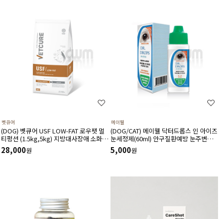
벳큐어
메이웰
(DOG) 벳큐어 USF LOW-FAT 로우팻 멀
(DOG/CAT) 메이웰 닥터드롭스 인 아이즈
티펑션 (1.5kg,5kg) 지방대사장애 소화기
눈세정제(60ml) 안구질환예방 눈주변냄
면역 식이알러지 피부모질건강 소화흡수
새완화 안구건조증완화 이물질세정
28,000
5,000
원
원
장애에 도움