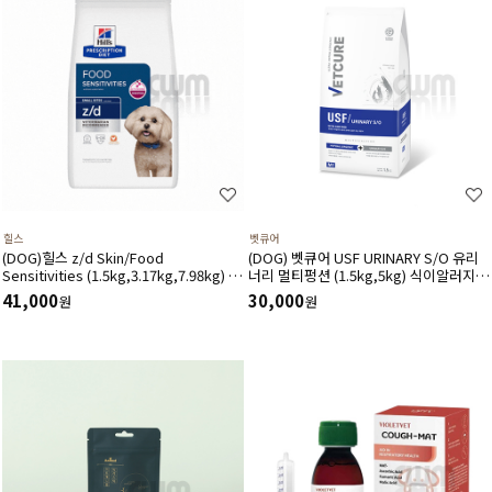
힐스
벳큐어
(DOG)힐스 z/d Skin/Food
(DOG) 벳큐어 USF URINARY S/O 유리
Sensitivities (1.5kg,3.17kg,7.98kg) 식
너리 멀티펑션 (1.5kg,5kg) 식이알러지
이민감증 피부질환 위장관계-처방식,처방
결석관리 가수분해 면역건강 피부관리 피
41,000
30,000
원
원
사료
모관리에 도움