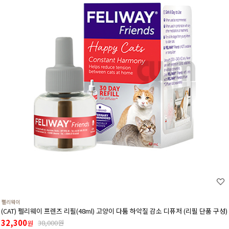
펠리웨이
(CAT) 펠리웨이 프렌즈 리필(48ml) 고양이 다툼 하악질 감소 디퓨저 (리필 단품 구성)
32,300
38,000원
원