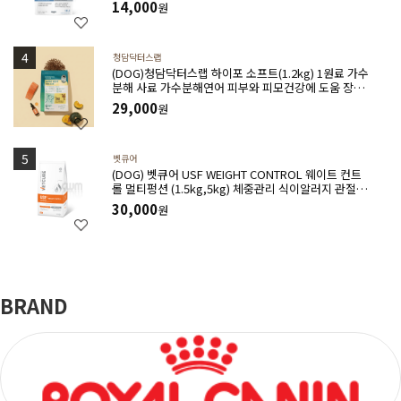
14,000
원
청담닥터스랩
(DOG)청담닥터스랩 하이포 소프트(1.2kg) 1원료 가수
분해 사료 가수분해연어 피부와 피모건강에 도움 장건
강 긴장완화 부드러운식감
29,000
원
벳큐어
(DOG) 벳큐어 USF WEIGHT CONTROL 웨이트 컨트
롤 멀티펑션 (1.5kg,5kg) 체중관리 식이알러지 관절건
강 아토피완화 위장관질환에 도움
30,000
원
BRAND