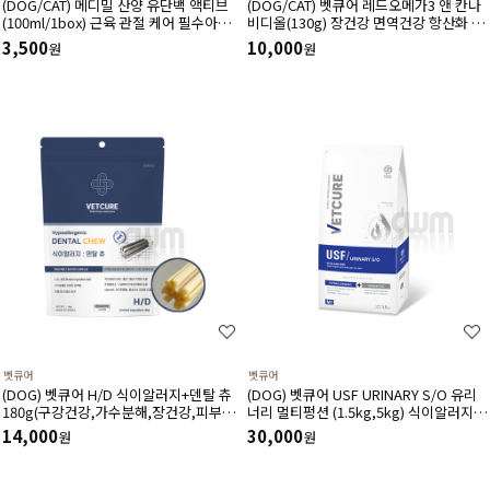
(DOG/CAT) 메디밀 산양 유단백 액티브
(DOG/CAT) 벳큐어 레드오메가3 앤 칸나
(100ml/1box) 근육 관절 케어 필수아미
비디올(130g) 장건강 면역건강 항산화 피
노산 아르기닌 함유 한끼 사료 대용 고단
부건강 피모건강에 도움
3,500
10,000
원
원
백 저지방 영양보충제
벳큐어
벳큐어
(DOG) 벳큐어 H/D 식이알러지+덴탈 츄
(DOG) 벳큐어 USF URINARY S/O 유리
180g(구강건강,가수분해,장건강,피부건
너리 멀티펑션 (1.5kg,5kg) 식이알러지
강에 도움)
결석관리 가수분해 면역건강 피부관리 피
14,000
30,000
원
원
모관리에 도움