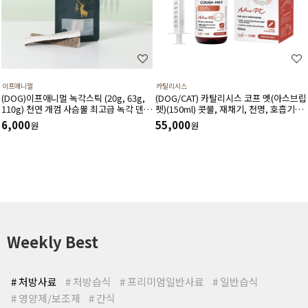
이프애니멀
카탈리시스
(DOG)이프애니멀 녹각스틱 (20g, 63g,
(DOG/CAT) 카탈리시스 코프 멧(아스브립
110g) 천연 개껌 사슴뿔 최고급 녹각 덴탈
펫)(150ml) 콧물, 재채기, 천명, 호흡기도
껌 노니함유 덴탈 영양간식
건조, 기침 등 호흡기도 및 거담작용에 도
6,000
55,000
원
원
움을 주고 호흡기 상태를 개선시키는 영양
제
Weekly Best
# 처방사료
# 처방습식
# 프리미엄일반사료
# 일반습식
# 영양제/보조제
# 간식