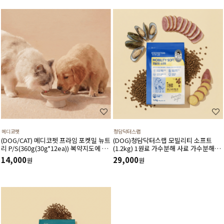
메디코펫
청담닥터스랩
(DOG/CAT) 메디코펫 프라임 포켓밀 뉴트
(DOG)청담닥터스랩 모빌리티 소프트
리 P/S(360g(30g*12ea)) 복약지도에 도
(1.2kg) 1원료 가수분해 사료 가수분해오
움주는 가수분해 오리 처방캔
리 관절건강 장건강 긴장완화 부드러운식
14,000
29,000
원
원
감