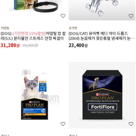
어뎁틸
유어벳
(DOG)
(기간한정 15%할인)
어뎁틸 캄 칼
(DOG/CAT) 유어벳 메디 아이 드롭스
라(S/L) 분리불안 스트레스 안정 목걸이
(20ml) 눈꼽제거 잦은충혈 냄새제거 눈물
자국 간지러움증
31,280
23,400
36,800원
원
원
퓨리나
퓨리나