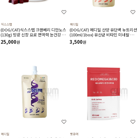
식스스텝
메디밀
(DOG/CAT)식스스텝 크랜베리 디만노스
(DOG/CAT) 메디밀 산양 유단백 뉴트리션
(130g) 방광 신장 요로 면역력 눈건강 혈
(100ml/1box) 유산균 비타민 미네랄 함
관건강에 도움 주는 츄어블 타입 영양제
유 한끼 사료 대용 고단백 저지방 영양보
25,000
3,500
원
원
충제
메디밀
벳큐어