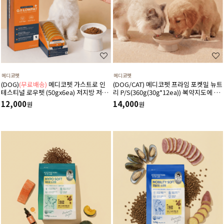
메디코펫
메디코펫
(DOG)
(무료배송)
메디코펫 가스트로 인
(DOG/CAT) 메디코펫 프라임 포켓밀 뉴트
테스티널 로우펫 (50gx6ea) 저지방 저단
리 P/S(360g(30g*12ea)) 복약지도에 도
백 췌장염 고지혈증에 도움 주는 처방 습
움주는 가수분해 오리 처방캔
12,000
14,000
원
원
식 캔 보조식