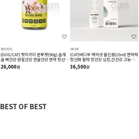
펫지키미
버디부
(DOG/CAT) 펫지키미 본투펫(90g) 슬개
(CAT)버디부 케어샷 올인원(15ml) 면역력
골 뼈건강 관절건강 연골건강 면역 항산화
항산화 활력 장건강 심장,간건강 고농축
염증 소화기에 도움
고흡수 영양제
26,000
36,500
원
원
BEST OF BEST