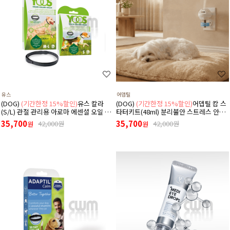
유스
어뎁틸
(DOG)
(기간한정 15%할인)
유스 칼라
(DOG)
(기간한정 15%할인)
어뎁틸 캄 스
(S/L) 관절 관리용 아로마 에센셜 오일 목
타터키트(48ml) 분리불안 스트레스 안정
걸이
디퓨저 (리필+본품(훈증기)구성)
35,700
35,700
42,000원
42,000원
원
원