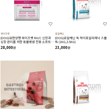
와이즈벳
로얄캐닌
(DOG)유한양행 와이즈벳 RH/C 신장과
(DOG)로얄캐닌 독 하이포알러제닉 스몰
심장 관리를 위한 동물병원 전용 소프트
독 (1KG,3.5KG)
사료(1.2kg) 저단백 저인 저나트륨 3저설
28,000
23,000
원
원
계 심장건강에 도움을 주는 기능성 성분
고품질 단백질원 사용