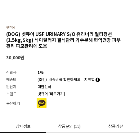
벳큐어
(DOG) 벳큐어 USF URINARY S/O 유리너리 멀티펑션
(1.5kg,5kg) 식이알러지 결석관리 가수분해 면역건강 피부
관리 피모관리에 도움
30,000
원
적립금
1%
배송비
(조건)
배송비를 확인하세요
지역별
원산지
대한민국
브랜드
벳큐어
[바로가기]
공유하기
상세정보
상품문의
(12)
상품리뷰