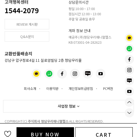
고객행복센터
상담문의시간
1544-2079
평일 10:00 ~ 17:00
점심시간 12:00 ~ 13:00
주말 및 공휴일 휴무
REVIEW 게시판
계좌 정보 안내
Q&A문의
예금주 (주)청담우리애니멀헬스
KB 073001-04-282623
교환반품배송지
강남구 압구정로4길 11 실로암빌딩 2층 청담우리몰
회사소개
·
이용약관
·
개인정보취급방침
·
PC버전
사업장 정보
COPYRIGHT(C)
주식회사 청담우리애니멀헬스
ALL RIGHTS RESERVED.
BUY NOW
CART