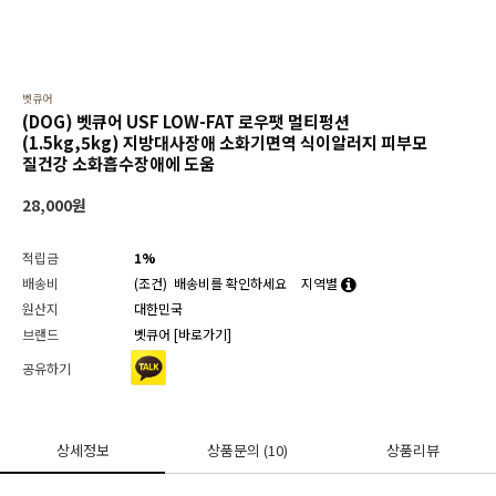
벳큐어
(DOG) 벳큐어 USF LOW-FAT 로우팻 멀티펑션
(1.5kg,5kg) 지방대사장애 소화기면역 식이알러지 피부모
질건강 소화흡수장애에 도움
28,000
원
적립금
1%
배송비
(조건)
배송비를 확인하세요
지역별
원산지
대한민국
브랜드
벳큐어
[바로가기]
공유하기
상세정보
상품문의
(10)
상품리뷰