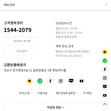
배송안내
고객행복센터
상담문의시간
1544-2079
평일 10:00 ~ 17:00
점심시간 12:00 ~ 13:00
주말 및 공휴일 휴무
REVIEW 게시판
계좌 정보 안내
Q&A문의
예금주 (주)청담우리애니멀헬스
KB 073001-04-282623
교환반품배송지
강남구 압구정로4길 11 실로암빌딩 2층 청담우리몰
회사소개
·
이용약관
·
개인정보취급방침
·
PC버전
사업장 정보