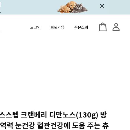
로그인
회원가입
주문조회
식스스텝 크랜베리 디만노스(130g) 방
면역력 눈건강 혈관건강에 도움 주는 츄