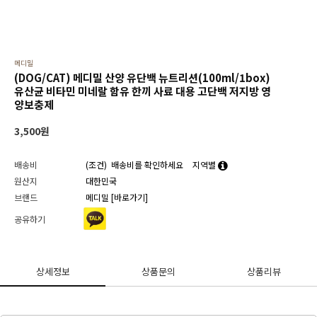
메디밀
(DOG/CAT) 메디밀 산양 유단백 뉴트리션(100ml/1box)
유산균 비타민 미네랄 함유 한끼 사료 대용 고단백 저지방 영
양보충제
3,500
원
배송비
(조건)
배송비를 확인하세요
지역별
원산지
대한민국
브랜드
메디밀
[바로가기]
공유하기
상세정보
상품문의
상품리뷰