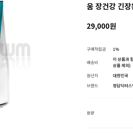
움 장건강 긴
29,000원
구매적립금
1%
이 상품과 
배송비
상품 제외)
원산지
대한민국
브랜드
청담닥터스
용량