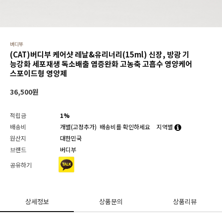
버디부
(CAT)버디부 케어샷 레날&유리너리(15ml) 신장, 방광 기
능강화 세포재생 독소배출 염증완화 고농축 고흡수 영양케어
스포이드형 영양제
36,500
원
적립금
1%
배송비
개별(고정추가)
배송비를 확인하세요
지역별
원산지
대한민국
브랜드
버디부
공유하기
상세정보
상품문의
상품리뷰