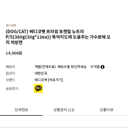
메디코펫
(DOG/CAT) 메디코펫 프라임 포켓밀 뉴트리
P/S(360g(30g*12ea)) 복약지도에 도움주는 가수분해 오
리 처방캔
14,000
원
배송비
개별(전체무료)
배송비를 확인하세요
지역별
원산지
대한민국
브랜드
메디코펫
[바로가기]
공유하기
상세정보
상품문의
(12)
상품리뷰