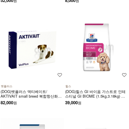
52,000
8,000
원
원
벳플러스
힐스
(DOG)벳플러스 액티베이트/
(DOG)힐스 GI 바이옴­ 가스트로 인테
AKTIVAIT small breed 복합항산화제/
스티널 GI BIOME (1.5kg,3.18kg) 급
두뇌영양공급,인지력상승(60캡슐)소
성만성위장관질환-처방식,처방사료
82,000
39,000
원
원
형견용