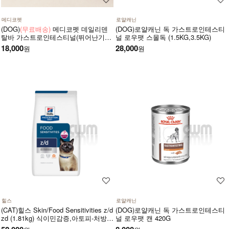
메디코펫
로얄캐닌
(DOG)
(무료배송)
메디코펫 데일리덴
(DOG)로얄캐닌 독 가스트로인테스티
탈바 가스트로인테스티널(뛰어난기호
널 로우팻 스몰독 (1.5KG,3.5KG)
성,소화기,췌장염,설사,구토,만성질환
18,000
28,000
원
원
도움) 224g(14P)
힐스
로얄캐닌
(CAT)힐스 Skin/Food Sensitivities z/d
(DOG)로얄캐닌 독 가스트로인테스티
zd (1.81kg) 식이민감증,아토피-처방
널 로우팻 캔 420G
식,처방사료