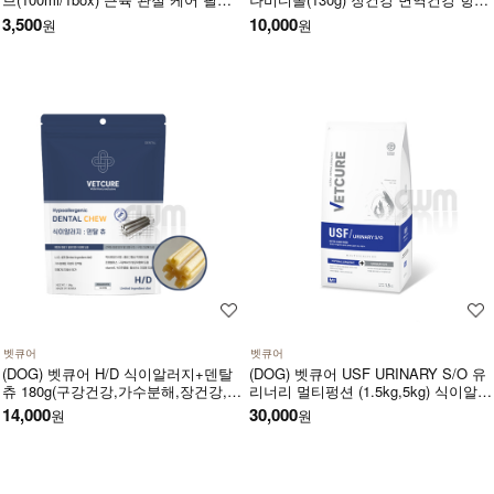
아미노산 아르기닌 함유 한끼 사료 대
화 피부건강 피모건강에 도움
3,500
10,000
원
원
용 고단백 저지방 영양보충제
벳큐어
벳큐어
(DOG) 벳큐어 H/D 식이알러지+덴탈
(DOG) 벳큐어 USF URINARY S/O 유
츄 180g(구강건강,가수분해,장건강,피
리너리 멀티펑션 (1.5kg,5kg) 식이알러
부건강에 도움)
지 결석관리 가수분해 면역건강 피부
14,000
30,000
원
원
관리 피모관리에 도움