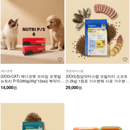
메디코펫
청담닥터스랩
(DOG/CAT) 메디코펫 프라임 포켓밀
(DOG)청담닥터스랩 모빌리티 소프트
뉴트리 P/S(360g(30g*12ea)) 복약지도
(1.2kg) 1원료 가수분해 사료 가수분해
에 도움주는 가수분해 오리 처방캔
오리 관절건강 장건강 긴장완화 부드
14,000
29,000
원
원
러운식감