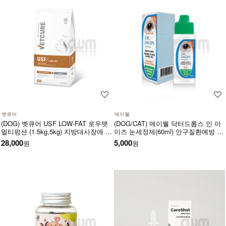
벳큐어
메이웰
(DOG) 벳큐어 USF LOW-FAT 로우팻
(DOG/CAT) 메이웰 닥터드롭스 인 아
멀티펑션 (1.5kg,5kg) 지방대사장애 소
이즈 눈세정제(60ml) 안구질환예방 눈
화기면역 식이알러지 피부모질건강 소
주변냄새완화 안구건조증완화 이물질
28,000
5,000
원
원
화흡수장애에 도움
세정