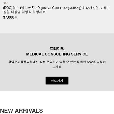
힐스
(DOG)힐스 i/d Low Fat Digestive Care (1.5kg,3.85kg) 위장관질환,소화기
(
질환,췌장염-처방식,처방사료
37,000
5
원
프리미엄
MEDICAL CONSULTING SERVICE
청담우리동물병원에서 직접 운영하여 믿을 수 있는 특별한 상담을 경험해
보세요
바로가기
NEW ARRIVALS