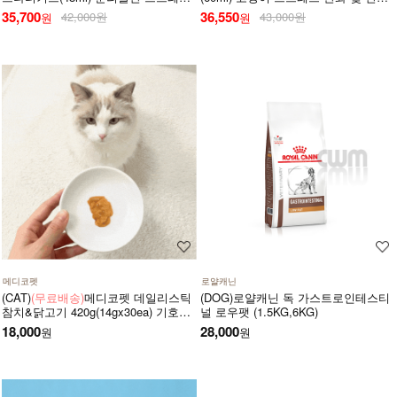
안정 디퓨저 (리필+본품(훈증기)구성)
감 스프레이
35,700
36,550
42,000원
43,000원
원
원
메디코펫
로얄캐닌
(CAT)
(무료배송)
메디코펫 데일리스틱
(DOG)로얄캐닌 독 가스트로인테스티
참치&닭고기 420g(14gx30ea) 기호성
널 로우팻 (1.5KG,6KG)
좋은 저나트륨 하루 종합 영양제 츄르
18,000
28,000
원
원