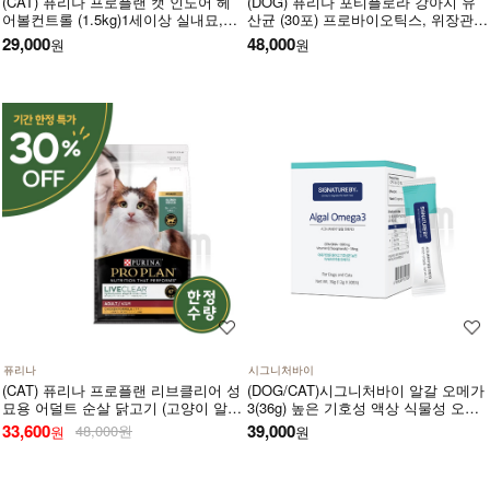
(CAT) 퓨리나 프로플랜 캣 인도어 헤
(DOG) 퓨리나 포티플로라 강아지 유
어볼컨트롤 (1.5kg)1세이상 실내묘,냄
산균 (30포) 프로바이오틱스, 위장관
새감소,헤어볼,저칼로리,신장건강,치
계,면역기계,전반적인 건강에 도움
29,000
48,000
원
원
아건강
퓨리나
시그니처바이
(CAT) 퓨리나 프로플랜 리브클리어 성
(DOG/CAT)시그니처바이 알갈 오메가
묘용 어덜트 순살 닭고기 (고양이 알레
3(36g) 높은 기호성 액상 식물성 오메
르기 감소식단)(1.5kg) (유통기한 27년
가3 천연 항산화제 비타민E 함유
33,600
39,000
48,000원
원
원
3월)