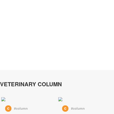
VETERINARY COLUMN
c
c
#column
#column