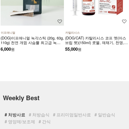
이프애니멀
카탈리시스
(DOG)이프애니멀 녹각스틱 (20g, 63g,
(DOG/CAT) 카탈리시스 코프 멧(아스
110g) 천연 개껌 사슴뿔 최고급 녹각
브립 펫)(150ml) 콧물, 재채기, 천명,
덴탈껌 노니함유 덴탈 영양간식
호흡기도 건조, 기침 등 호흡기도 및
6,000
55,000
원
원
거담작용에 도움을 주고 호흡기 상태
를 개선시키는 영양제
Weekly Best
# 처방사료
# 처방습식
# 프리미엄일반사료
# 일반습식
# 영양제/보조제
# 간식