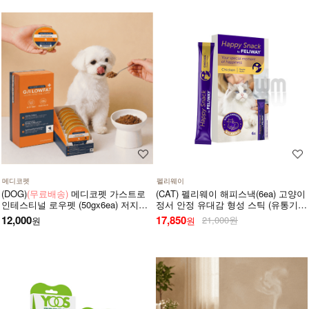
메디코펫
펠리웨이
(DOG)
(무료배송)
메디코펫 가스트로
(CAT) 펠리웨이 해피스낵(6ea) 고양이
인테스티널 로우펫 (50gx6ea) 저지방
정서 안정 유대감 형성 스틱 (유통기한
저단백 췌장염 고지혈증에 도움 주는
27년 1월 1일)
12,000
17,850
21,000원
원
원
처방 습식 캔 보조식