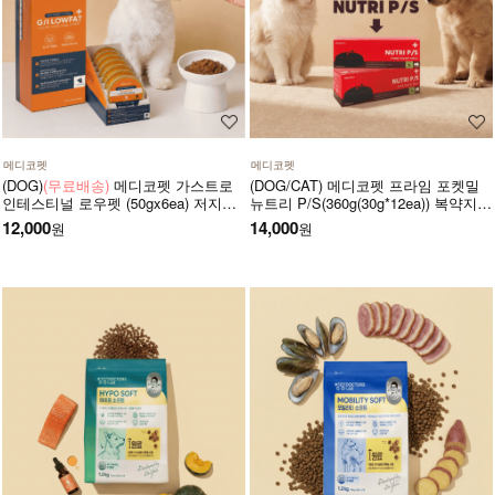
메디코펫
메디코펫
(DOG)
(무료배송)
메디코펫 가스트로
(DOG/CAT) 메디코펫 프라임 포켓밀
인테스티널 로우펫 (50gx6ea) 저지방
뉴트리 P/S(360g(30g*12ea)) 복약지도
저단백 췌장염 고지혈증에 도움 주는
에 도움주는 가수분해 오리 처방캔
12,000
14,000
원
원
처방 습식 캔 보조식