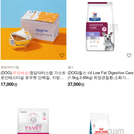
청담닥터스랩
힐스
(DOG)
(무료배송)
청담닥터스랩 가스트
(DOG)힐스 i/d Low Fat Digestive Care
로인테스티널 로우펫 단백질, 지방의
(1.5kg,3.85kg) 위장관질환,소화기질
함량을 줄인 습식 캔사료
환,췌장염-처방식,처방사료
17,000
37,000
원
원
600g(100gx6ea) 저지방처방습식,췌장
염 ,소화기질환,고지혈증,담낭슬러지