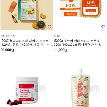
청담닥터스랩
벳큐어
(DOG)청담닥터스랩 하이포 소프트
(DOG) 벳큐어 인테스티널 로우팻
(1.2kg) 1원료 가수분해 사료 가수분해
300g (100gx3ea) 장내환경 개선 및 지
연어 피부와 피모건강에 도움 장건강
방대사에 도움을 주는 습식 처방식
29,000
11,000
원
원
긴장완화 부드러운식감