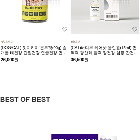
펫지키미
버디부
(DOG/CAT) 펫지키미 본투펫(90g) 슬
(CAT)버디부 케어샷 올인원(15ml) 면
개골 뼈건강 관절건강 연골건강 면역
역력 항산화 활력 장건강 심장,간건강
항산화 염증 소화기에 도움
고농축 고흡수 영양제
26,000
36,500
원
원
BEST OF BEST