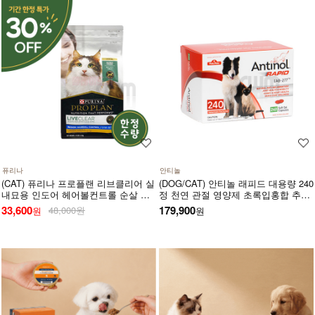
퓨리나
안티놀
(CAT) 퓨리나 프로플랜 리브클리어 실
(DOG/CAT) 안티놀 래피드 대용량 240
내묘용 인도어 헤어볼컨트롤 순살 닭
정 천연 관절 영양제 초록입홍합 추출
고기 (고양이 알레르기 감소식단)
오일
33,600
179,900
48,000원
원
원
(1.5kg) (유통기한27년3월)