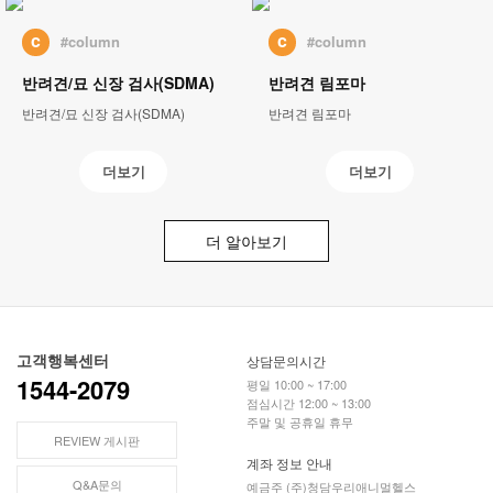
c
c
#column
#column
반려견/묘 신장 검사(SDMA)
반려견 림포마
반려견/묘 신장 검사(SDMA)
반려견 림포마
더보기
더보기
더 알아보기
고객행복센터
상담문의시간
1544-2079
평일 10:00 ~ 17:00
점심시간 12:00 ~ 13:00
주말 및 공휴일 휴무
REVIEW 게시판
계좌 정보 안내
Q&A문의
예금주 (주)청담우리애니멀헬스