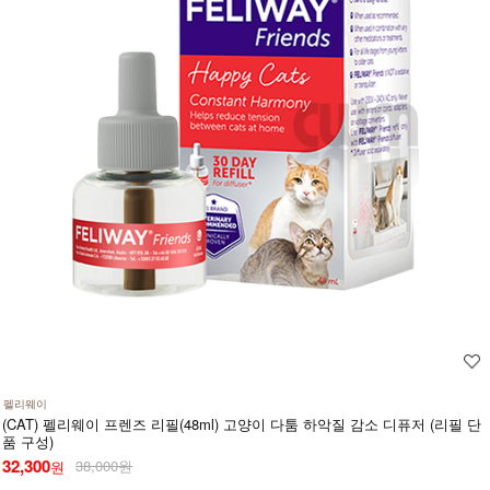
펠리웨이
(CAT) 펠리웨이 프렌즈 리필(48ml) 고양이 다툼 하악질 감소 디퓨저 (리필 단
품 구성)
32,300
38,000원
원