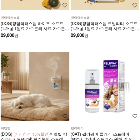
청담닥터스랩
청담닥터스랩
(DOG)청담닥터스랩 하이포 소프트
(DOG)청담닥터스랩 모빌리티 소프트
(1.2kg) 1원료 가수분해 사료 가수분해
(1.2kg) 1원료 가수분해 사료 가수분해
연어 피부와 피모건강에 도움 장건강
오리 관절건강 장건강 긴장완화 부드
29,000
29,000
원
원
긴장완화 부드러운식감
러운식감
어뎁틸
펠리웨이
(DOG)
(기간한정 15%할인)
어뎁틸 캄
(CAT) 펠리웨이 클래식 스프레이
스타터키트(48ml) 분리불안 스트레스
(60ml) 고양이 스트레스 완화 및 안정