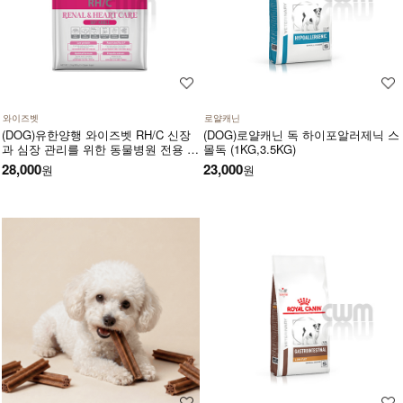
와이즈벳
로얄캐닌
(DOG)유한양행 와이즈벳 RH/C 신장
(DOG)로얄캐닌 독 하이포알러제닉 스
과 심장 관리를 위한 동물병원 전용 소
몰독 (1KG,3.5KG)
프트 사료(1.2kg) 저단백 저인 저나트
28,000
23,000
원
원
륨 3저설계 심장건강에 도움을 주는
기능성 성분 고품질 단백질원 사용