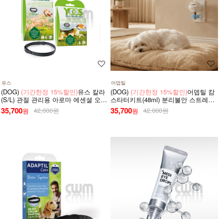
유스
어뎁틸
(DOG)
(기간한정 15%할인)
유스 칼라
(DOG)
(기간한정 15%할인)
어뎁틸 캄
(S/L) 관절 관리용 아로마 에센셜 오일
스타터키트(48ml) 분리불안 스트레스
목걸이
안정 디퓨저 (리필+본품(훈증기)구성)
35,700
35,700
42,000원
42,000원
원
원