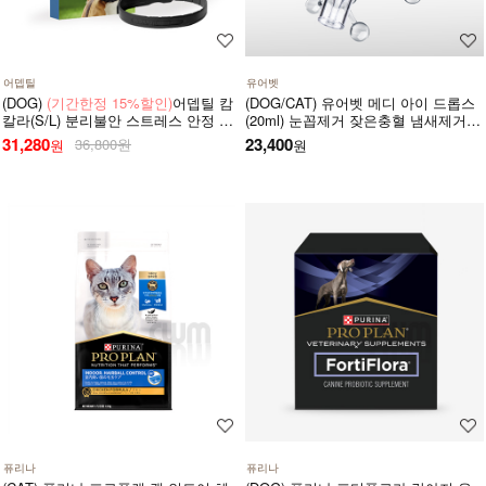
어뎁틸
유어벳
(DOG)
(기간한정 15%할인)
어뎁틸 캄
(DOG/CAT) 유어벳 메디 아이 드롭스
칼라(S/L) 분리불안 스트레스 안정 목
(20ml) 눈꼽제거 잦은충혈 냄새제거
걸이
눈물자국 간지러움증
31,280
23,400
36,800원
원
원
퓨리나
퓨리나