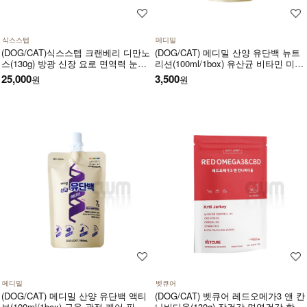
식스스텝
메디밀
(DOG/CAT)식스스텝 크랜베리 디만노
(DOG/CAT) 메디밀 산양 유단백 뉴트
스(130g) 방광 신장 요로 면역력 눈건
리션(100ml/1box) 유산균 비타민 미네
강 혈관건강에 도움 주는 츄어블 타입
랄 함유 한끼 사료 대용 고단백 저지방
25,000
3,500
원
원
영양제
영양보충제
메디밀
벳큐어
(DOG/CAT) 메디밀 산양 유단백 액티
(DOG/CAT) 벳큐어 레드오메가3 앤 칸
브(100ml/1box) 근육 관절 케어 필수
나비디올(130g) 장건강 면역건강 항산