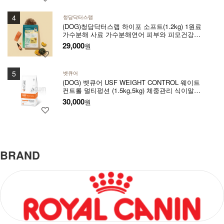
청담닥터스랩
(DOG)청담닥터스랩 하이포 소프트(1.2kg) 1원료
가수분해 사료 가수분해연어 피부와 피모건강에
도움 장건강 긴장완화 부드러운식감
29,000
원
벳큐어
(DOG) 벳큐어 USF WEIGHT CONTROL 웨이트
컨트롤 멀티펑션 (1.5kg,5kg) 체중관리 식이알러
지 관절건강 아토피완화 위장관질환에 도움
30,000
원
BRAND