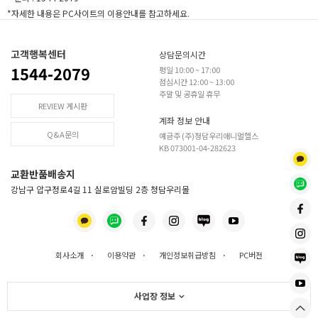
*자세한 내용은 PC사이트의 이용안내를 참고하세요.
고객행복센터
상담문의시간
1544-2079
평일 10:00 ~ 17:00
점심시간 12:00 ~ 13:00
주말 및 공휴일 휴무
REVIEW 게시판
계좌 정보 안내
Q&A문의
예금주 (주)청담우리애니멀헬스
KB 073001-04-282623
교환반품배송지
강남구 압구정로4길 11 실로암빌딩 2층 청담우리몰
회사소개
·
이용약관
·
개인정보취급방침
·
PC버전
사업장 정보