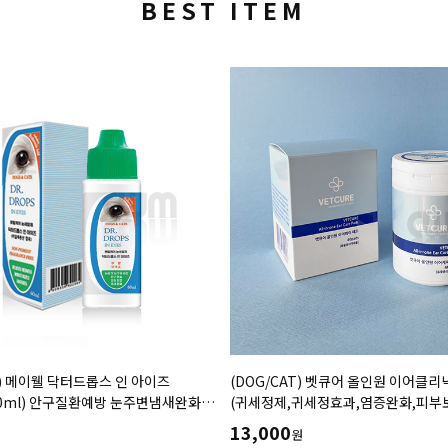
BEST ITEM
T) 메이웰 닥터드롭스 인 아이즈
(DOG/CAT) 벳큐어 올인원 이어클리
0ml) 안구질환예방 눈주변냄새완화
(귀세정제,귀세정효과,염증완화,피부
완화 이물질세정
40pads
13,000
원