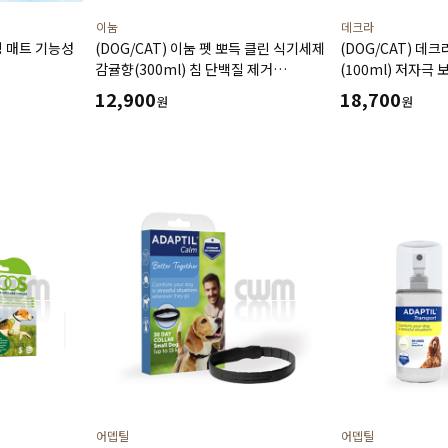
이눔
데크라
링 매트 기능성
(DOG/CAT) 이눔 펫 뽀득 클린 식기세제
(DOG/CAT) 데
감귤향(300ml) 침 단백질 제거
(100ml) 저자극
잔여세제NO 탈취 99% 식기 세제
12,900
18,700
원
원
어뎁틸
어뎁틸