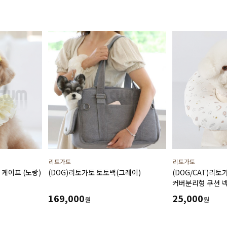
리토가토
리토가토
 케이프 (노랑)
(DOG)리토가토 토토백(그레이)
(DOG/CAT)리토
커버분리형 쿠션 넥
169,000
25,000
원
원