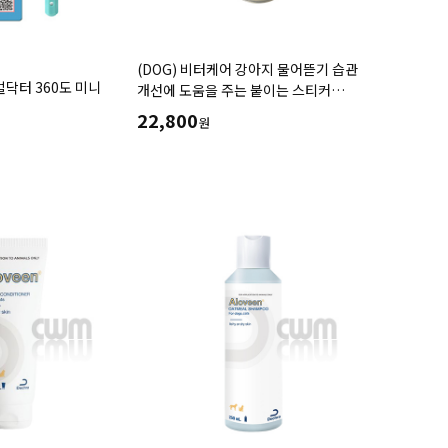
(DOG) 비터케어 강아지 물어뜯기 습관
니멀닥터 360도 미니
개선에 도움을 주는 붙이는 스티커
(5M/10M)
22,800
원