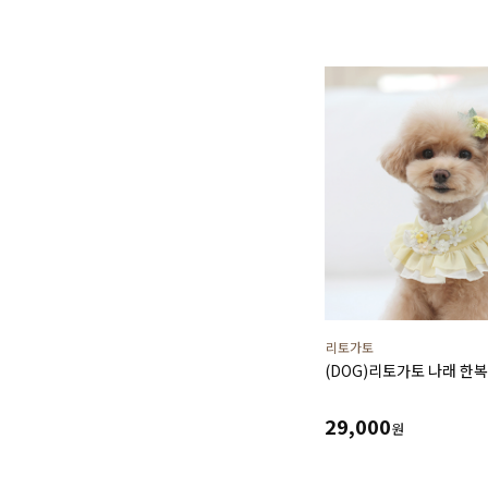
리토가토
(DOG)리토가토 나래 한복
29,000
원