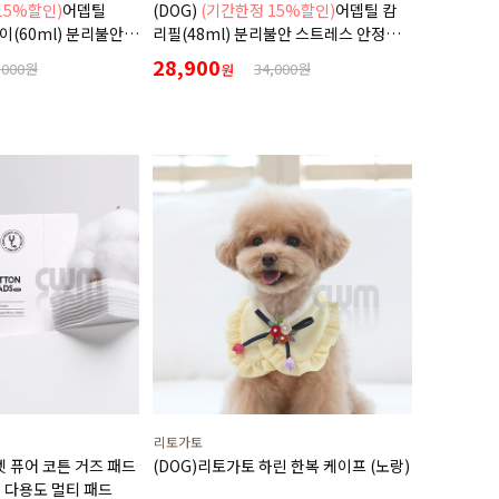
15%할인)
어뎁틸
(DOG)
(기간한정 15%할인)
어뎁틸 캄
(60ml) 분리불안
리필(48ml) 분리불안 스트레스 안정
프레이
디퓨저 리필용
28,900
,000원
34,000원
원
리토가토
어벳 퓨어 코튼 거즈 패드
(DOG)리토가토 하린 한복 케이프 (노랑)
순면 다용도 멀티 패드