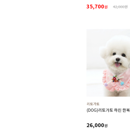
안정 디퓨저 (리필+본품(
35,700
42,000원
원
리토가토
(DOG)리토가토 하린 한복
26,000
원