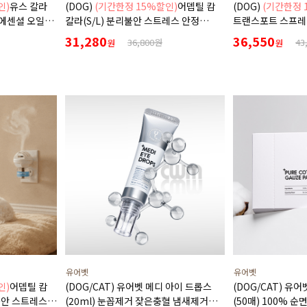
인)
유스 칼라
(DOG)
(기간한정 15%할인)
어뎁틸 캄
(DOG)
(기간한정 
 에센셜 오일
칼라(S/L) 분리불안 스트레스 안정
트랜스포트 스프레이
목걸이
스트레스 안정 스
31,280
36,550
36,800원
43
원
원
유어벳
유어벳
인)
어뎁틸 캄
(DOG/CAT) 유어벳 메디 아이 드롭스
(DOG/CAT) 유
불안 스트레스
(20ml) 눈꼽제거 잦은충혈 냄새제거
(50매) 100% 