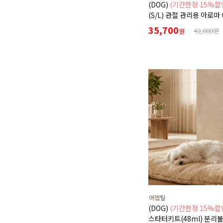
(DOG)
(기간한정 15%할
(S/L) 관절 관리용 아로마
목걸이
35,700
42,000원
원
어뎁틸
(DOG)
(기간한정 15%할
스타터키트(48ml) 분리