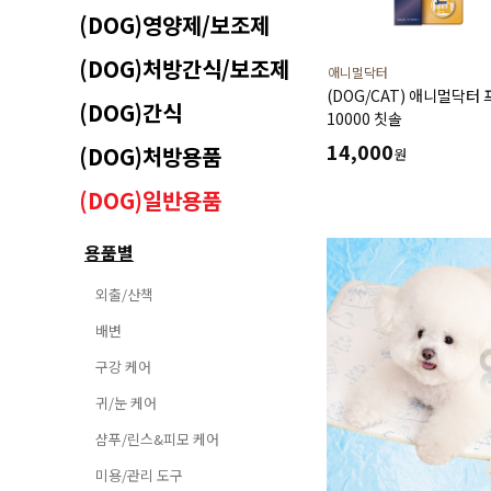
(DOG)영양제/보조제
(DOG)처방간식/보조제
애니멀닥터
(DOG/CAT) 애니멀닥터
(DOG)간식
10000 칫솔
14,000
(DOG)처방용품
원
(DOG)일반용품
용품별
외출/산책
배변
구강 케어
귀/눈 케어
샴푸/린스&피모 케어
미용/관리 도구