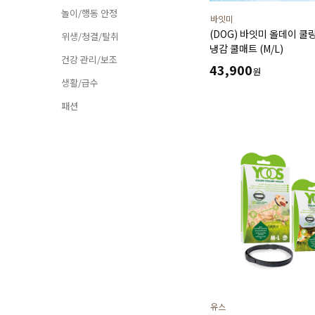
놀이/행동 안정
바잇미
(DOG) 바잇미 올데이 쿨
위생/청결/탈취
냉감 쿨매트 (M/L)
건강 관리/보조
43,900
원
생활/급수
패션
유스