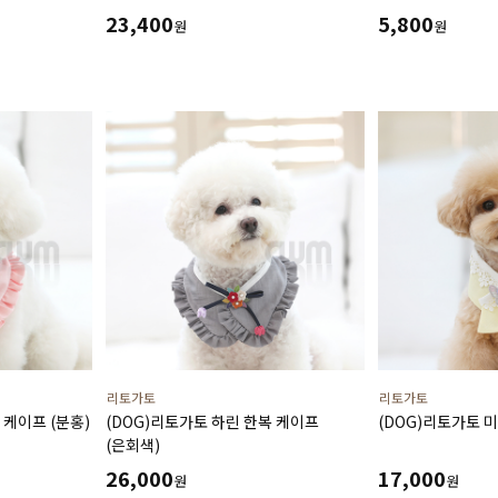
훈증기)구성)
눈물자국 간지러움증
23,400
5,800
원
원
리토가토
리토가토
 케이프 (분홍)
(DOG)리토가토 하린 한복 케이프
(DOG)리토가토 미
(은회색)
26,000
17,000
원
원