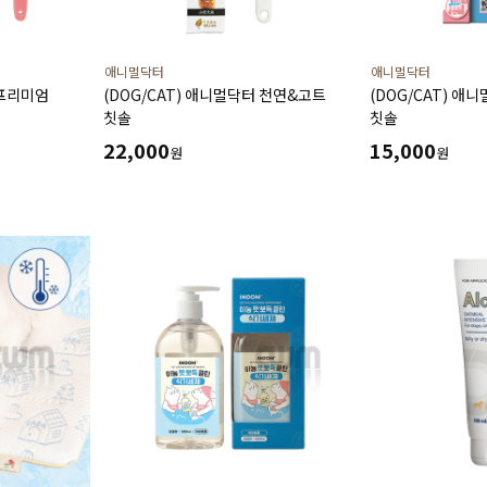
애니멀닥터
애니멀닥터
 프리미엄
(DOG/CAT) 애니멀닥터 천연&고트
(DOG/CAT) 애
칫솔
칫솔
22,000
15,000
원
원