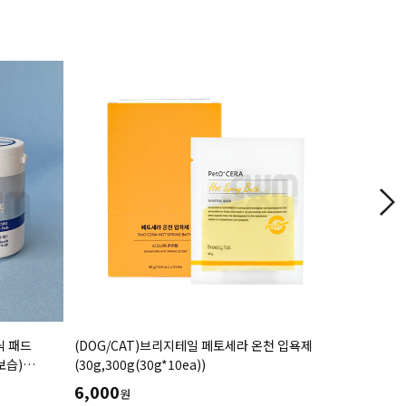
닉 패드
(DOG/CAT)브리지테일 페토세라 온천 입욕제
(DOG/C
보습)
(30g,300g(30g*10ea))
(오랄케어라
6,000
24,000
원