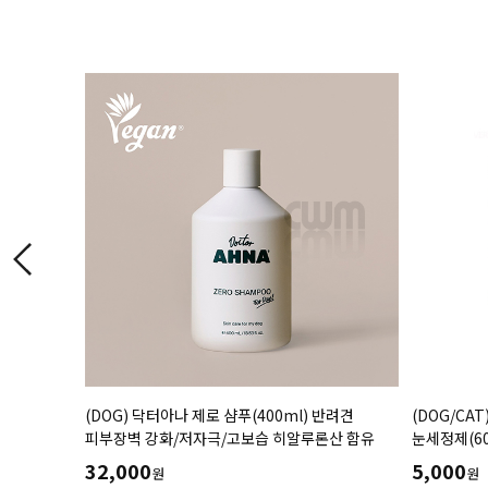
ycoZoo
(DOG) 닥터아나 제로 샴푸(400ml) 반려견
(DOG/CA
피부장벽 강화/저자극/고보습 히알루론산 함유
눈세정제(6
안구건조증
32,000
5,000
원
원