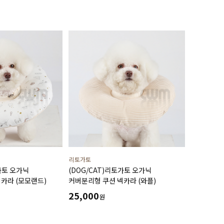
리토가토
가토 오가닉
(DOG/CAT)리토가토 오가닉
카라 (모모랜드)
커버분리형 쿠션 넥카라 (와플)
25,000
원