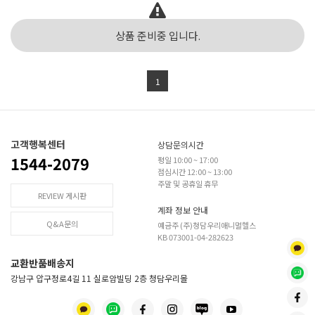
상품 준비중 입니다.
1
고객행복센터
상담문의시간
1544-2079
평일 10:00 ~ 17:00
점심시간 12:00 ~ 13:00
주말 및 공휴일 휴무
REVIEW 게시판
계좌 정보 안내
Q&A문의
예금주 (주)청담우리애니멀헬스
KB 073001-04-282623
교환반품배송지
강남구 압구정로4길 11 실로암빌딩 2층 청담우리몰