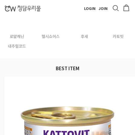
LOGIN
JOIN
로얄캐닌
헬시쇼어스
후새
카토빗
내추럴코드
BEST ITEM