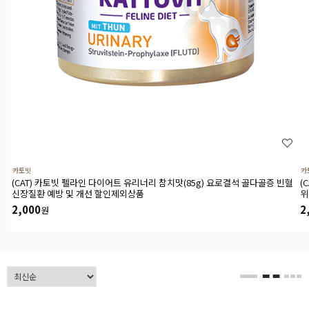
카토빗
카
(CAT) 카토빗 펠라인 다이어트 유리너리 참치맛(85g) 요로결석 골다골증 빈혈
(
신장질환 예방 및 개선 할인제외상품
위
2,000
2
원