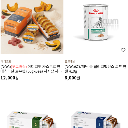
메디코펫
로얄캐닌
(DOG)
(무료배송)
메디코펫 가스트로 인
(DOG)로얄캐닌 독 글리코밸런스 로프 인
테스티널 로우펫 (50gx6ea) 저지방 저단
캔 410g
백 췌장염 고지혈증에 도움 주는 처방 습
12,000
8,000
원
원
식 캔 보조식