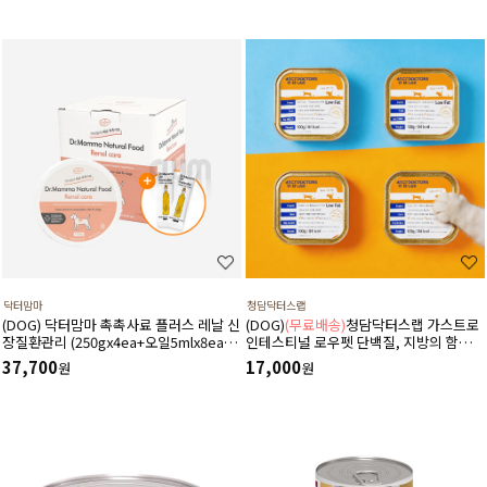
닥터맘마
청담닥터스랩
(DOG) 닥터맘마 촉촉사료 플러스 레날 신
(DOG)
(무료배송)
청담닥터스랩 가스트로
장질환관리 (250gx4ea+오일5mlx8ea)
인테스티널 로우펫 단백질, 지방의 함량을
저단백음식섭취,수분보충,예방및관리
줄인 습식 캔사료 600g(100gx6ea) 저지
37,700
17,000
원
원
방처방습식,췌장염 ,소화기질환,고지혈
증,담낭슬러지