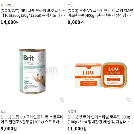
메디코펫
브릿
(DOG/CAT) 메디코펫 프라임 포켓밀 뉴트
(DOG) 브릿 VD 그레인프리 레날 참치&연
리 P/S(360g(30g*12ea)) 복약지도에 도
어&완두콩(400g) 신부전증 신장건강 비
움주는 가수분해 오리 처방캔
만예방 장건강 혈당조절에 도움
14,000
9,000
원
원
브릿
벳큐어
(DOG) 브릿 VD 그레인프리 독 스트루바
(DOG) 벳큐어 인테스티널 로우팻 300g
이트 칠면조&완두콩(400g) 스트루바이트
(100gx3ea) 장내환경 개선 및 지방대사
용해 및 칼슘 옥살레이트감소에 도움
에 도움을 주는 습식 처방식
9,000
11,000
원
원