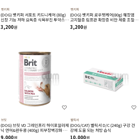
벳키퍼
벳키퍼
(DOG) 벳키퍼 서포트 키드니케어 (80g)
(DOG) 벳키퍼 로우펫케어(80g) 췌장염
신장 기능 저하 요독증 식욕부진 투약스트
고지혈증 림프관 확장증 비만 체중 조절
레스 음수량관리 처방식
기력 회복식
3,200
3,200
원
원
브릿
벨릭서
(DOG) 브릿 VD 그레인프리 하이포알러제
(DOG/CAT) 벨릭서 D/C (240g) 구강 건
닉 연어&완두콩 (400g) 피부장벽강화 면
강에 도움 되는 처방 습식
역력향상 식이알러지에 도움
9,000
10,000
원
원