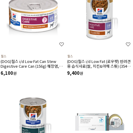
힐스
힐스
(DOG)힐스 i/d Low Fat Can Stew
(DOG)힐스 i/d Low Fat (로우팻) 반려견
Digestive Care Can (156g) 췌장염,고
용 습식사료(쌀, 치킨&야채 스튜) (354g)
지혈증,단백소실성 장병증-처방습식,처방
췌장염,고지혈증,단백소실성 장병증-처방
6,100
9,400
원
원
캔
습식,처방캔