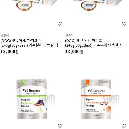
벳큐어
벳큐어
(DOG) 벳큐어 필 하이포 독
(DOG) 벳큐어 리 하이포 독
(240g(30gx8ea)) 가수분해 단백질 식이
(240g(30gx8ea)) 가수분해 단백질 식이
알러지 투약보조 저지방 저나트륨 습식 캔
알러지 건강증진 영양보급 습식 캔
13,000
13,000
원
원