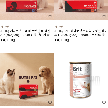
메디코펫
메디코펫
(DOG) 메디코펫 프라임 포켓밀 독 레날
(DOG/CAT) 메디코펫 프라임 포켓밀 하이
A/S(360g(30g*12ea)) 신장 건강에 도움
포 H/S(360g(30g*12ea)) 피부 피모 장벽
주는 가수분해 닭고기 처방캔
강화에 도움주는 가수분해 연어 처방캔
14,000
14,000
원
원