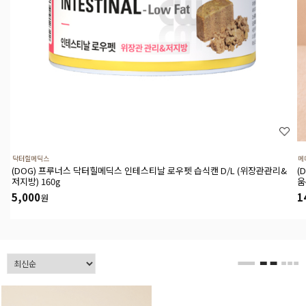
닥터힐메딕스
메
(DOG) 프루너스 닥터힐메딕스 인테스티날 로우펫 습식캔 D/L (위장관관리&
(
저지방) 160g
움
5,000
1
원