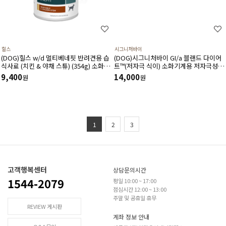
힐스
시그니처바이
(DOG)힐스 w/d 멀티베네핏 반려견용 습
(DOG)시그니처바이 GI/a 블랜드 다이어
식사료 (치킨 & 야채 스튜) (354g) 소화기
트™(저자극 식이) 소화기계용 저자극성
건강,체중관리,혈당관리,비뇨기관리-처
처방캔 240g(30gx8ea)
9,400
14,000
원
원
방습식,처방캔
1
2
3
고객행복센터
상담문의시간
1544-2079
평일 10:00 ~ 17:00
점심시간 12:00 ~ 13:00
주말 및 공휴일 휴무
REVIEW 게시판
계좌 정보 안내