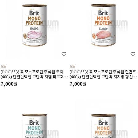
브릿
브릿
(DOG)브릿 독 모노프로틴 주식캔 토끼
(DOG)브릿 독 모노프로틴 주식캔 칠면조
(400g) 단일단백질 고단백 저염 피로회복
(400g) 단일단백질 고단백 저지방 항산화
위건강개선에 도움
심신건강 면역력관리에 도움
7,000
7,000
원
원