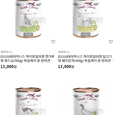
테라카니스
테라카니스
(DOG)테라카니스 하이포알러젠 캥거루
(DOG)테라카니스 하이포알러젠 말고기
와 파스닙(400g) 독일에서 온 반려견 습식
와 돼지감자(400g) 독일에서 온 반려견 습
사료
식 사료
13,000
13,000
원
원