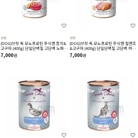
브릿
브릿
(DOG)브릿 독 모노프로틴 주식캔 참치&
(DOG)브릿 독 모노프로틴 주식캔 칠면조
고구마 (400g) 단일단백질 고단백 노화방
&고구마 (400g) 단일단백질 고단백 저지
지 미네랄풍부 뇌건강 장운동에 도움
방 식이섬유풍부 항산화 다이어트에 도움
7,000
7,000
원
원