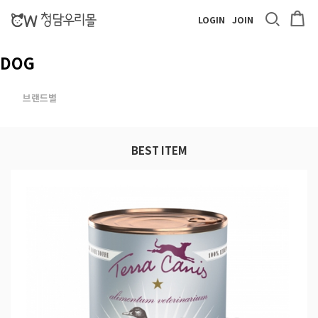
LOGIN
JOIN
DOG
브랜드별
BEST ITEM