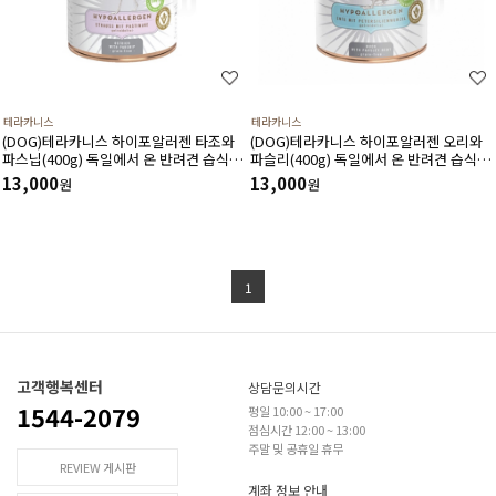
테라카니스
테라카니스
(DOG)테라카니스 하이포알러젠 타조와
(DOG)테라카니스 하이포알러젠 오리와
파스닙(400g) 독일에서 온 반려견 습식 사
파슬리(400g) 독일에서 온 반려견 습식 사
료
료
13,000
13,000
원
원
1
고객행복센터
상담문의시간
1544-2079
평일 10:00 ~ 17:00
점심시간 12:00 ~ 13:00
주말 및 공휴일 휴무
REVIEW 게시판
계좌 정보 안내