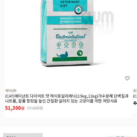
에미넌트
로
(CAT)에미넌트 다이어트 캣 하이포알러제닉(2.5kg,11kg)가수분해 단백질과
(
나트륨, 칼륨 함량을 높인 간질환 알러지 있는 고양이를 위한 처방사료
4
51,300
57,000원
원