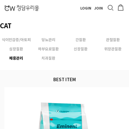
LOGIN
JOIN
CAT
식이민감증/아토피
당뇨관리
간질환
관절질환
심장질환
하부요로질환
신장질환
위장관질환
체중관리
치과질환
BEST ITEM