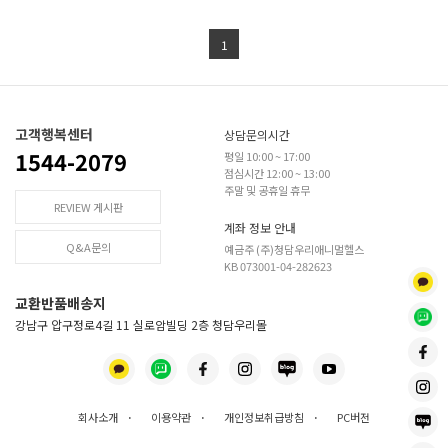
1
고객행복센터
상담문의시간
1544-2079
평일 10:00 ~ 17:00
점심시간 12:00 ~ 13:00
주말 및 공휴일 휴무
REVIEW 게시판
계좌 정보 안내
Q&A문의
예금주 (주)청담우리애니멀헬스
KB 073001-04-282623
교환반품배송지
강남구 압구정로4길 11 실로암빌딩 2층 청담우리몰
회사소개
·
이용약관
·
개인정보취급방침
·
PC버전