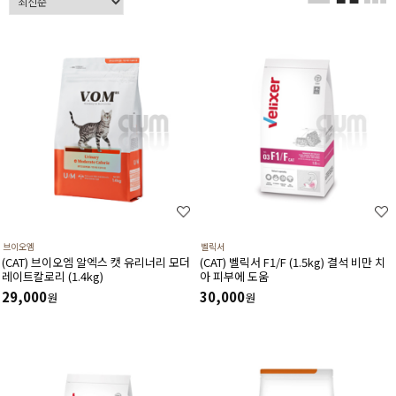
브이오엠
벨릭서
(CAT) 브이오엠 알엑스 캣 유리너리 모더
(CAT) 벨릭서 F1/F (1.5kg) 결석 비만 치
레이트칼로리 (1.4kg)
아 피부에 도움
29,000
30,000
원
원