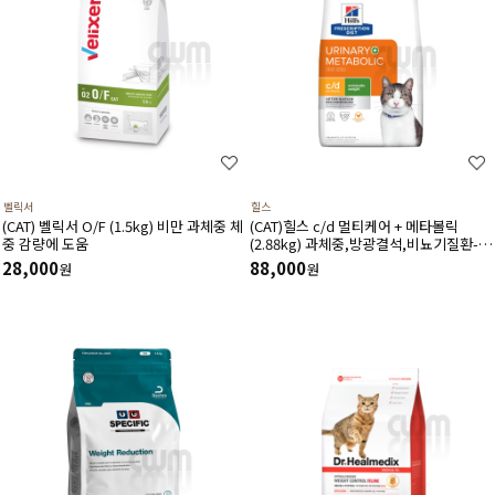
벨릭서
힐스
(CAT) 벨릭서 O/F (1.5kg) 비만 과체중 체
(CAT)힐스 c/d 멀티케어 + 메타볼릭
중 감량에 도움
(2.88kg) 과체중,방광결석,비뇨기질환-처
방식,처방사료
28,000
88,000
원
원