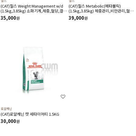
힐스
힐스
(CAT)힐스 Weight Management w/d
(CAT)힐스 Metabolic(메타볼릭)
(1.5kg,3.85kg) 소화기계,체중,혈당,결석
(1.5kg,3.85kg) 체중관리,비만관리,혈당
질환병력의비만-처방식,처방사료
관리-처방식,처방사료
35,000
39,000
원
원
로얄캐닌
(CAT)로얄캐닌 캣 세타이어티 1.5KG
30,000
원