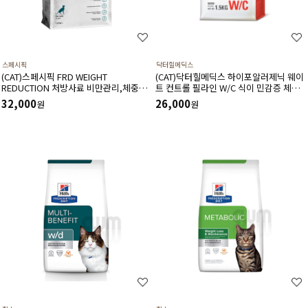
스페시픽
닥터힐메딕스
(CAT)스페시픽 FRD WEIGHT
(CAT)닥터힐메딕스 하이포알러제닉 웨이
REDUCTION 처방사료 비만관리,체중관
트 컨트롤 필라인 W/C 식이 민감증 체중
리
관리(1.5kg,3.5kg)
32,000
26,000
원
원