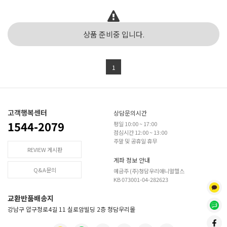
상품 준비중 입니다.
1
고객행복센터
상담문의시간
1544-2079
평일 10:00 ~ 17:00
점심시간 12:00 ~ 13:00
주말 및 공휴일 휴무
REVIEW 게시판
계좌 정보 안내
Q&A문의
예금주 (주)청담우리애니멀헬스
KB 073001-04-282623
교환반품배송지
강남구 압구정로4길 11 실로암빌딩 2층 청담우리몰