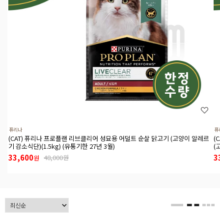
퓨리나
퓨
(CAT) 퓨리나 프로플랜 리브클리어 성묘용 어덜트 순살 닭고기 (고양이 알레르
(
기 감소식단)(1.5kg) (유통기한 27년 3월)
(
33,600
3
48,000원
원