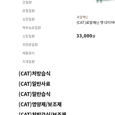
간질환
관절질환
로얄캐닌
심장질환
(CAT)로얄캐닌 캣 다이아베
하부요로질환
33,000
신장질환
원
위장관질환
체중관리
치과질환
(CAT)처방습식
(CAT)일반사료
(CAT)일반습식
(CAT)영양제/보조제
(CAT)처방간식/보조제