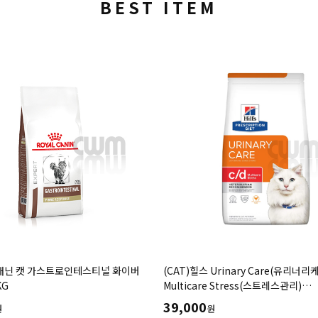
BEST ITEM
Urinary Care(유리너리케어)c/d cd
(CAT)닥터힐메딕스 하이포알러제닉
e Stress(스트레스관리)
컨트롤 필라인 W/C 식이 민감증 체중
.85kg,7.98kg) 요로기계/결석관리-
(1.5kg,3.5kg)
26,000
원
원
방사료