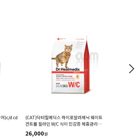
 웨이트
(CAT)로얄캐닌 캣 가스트로인테스티널
(CAT)로
관리
(2KG,4KG)
37,000
44,000
원