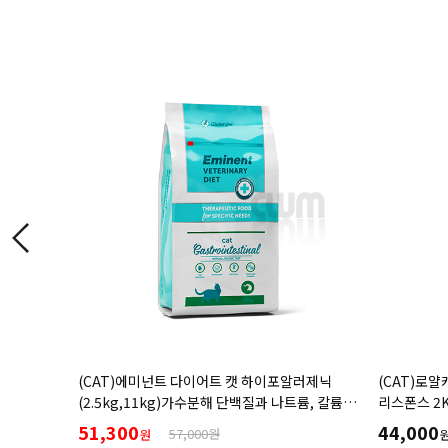
알러제닉
(CAT)로얄캐닌 캣 가스트로인테스티널 화이버
(CAT)힐스 
륨, 칼륨
리스폰스 2KG
Multicar
이를 위한
(1.5kg,3
44,000
39,000
원
처방식,처