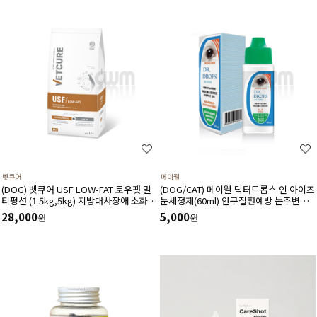
벳큐어
메이웰
(DOG) 벳큐어 USF LOW-FAT 로우팻 멀
(DOG/CAT) 메이웰 닥터드롭스 인 아이즈
티펑션 (1.5kg,5kg) 지방대사장애 소화기
눈세정제(60ml) 안구질환예방 눈주변냄
면역 식이알러지 피부모질건강 소화흡수
새완화 안구건조증완화 이물질세정
28,000
5,000
원
원
장애에 도움