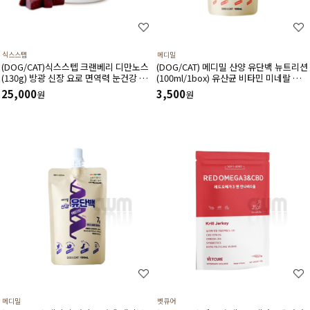
식스스텝
메디밀
(DOG/CAT)식스스텝 크랜베리 디만노스
(DOG/CAT) 메디밀 산양 유단백 뉴트리션
(130g) 방광 신장 요로 면역력 눈건강 혈
(100ml/1box) 유산균 비타민 미네랄 함
관건강에 도움 주는 츄어블 타입 영양제
유 한끼 사료 대용 고단백 저지방 영양보
25,000
3,500
원
원
충제
메디밀
벳큐어