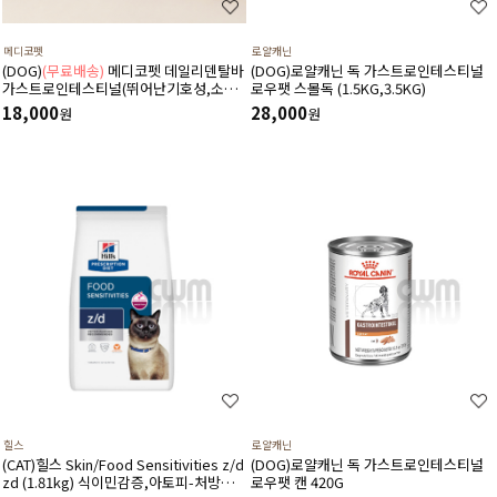
메디코펫
로얄캐닌
(DOG)
(무료배송)
메디코펫 데일리덴탈바
(DOG)로얄캐닌 독 가스트로인테스티널
가스트로인테스티널(뛰어난기호성,소화
로우팻 스몰독 (1.5KG,3.5KG)
기,췌장염,설사,구토,만성질환도움)
18,000
28,000
원
원
224g(14P)
힐스
로얄캐닌
(CAT)힐스 Skin/Food Sensitivities z/d
(DOG)로얄캐닌 독 가스트로인테스티널
zd (1.81kg) 식이민감증,아토피-처방식,
로우팻 캔 420G