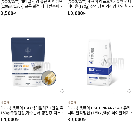
(DOG/CAT) 메디밀 산양 유단백 액티브
(DOG/CAT) 벳큐어 레드오메가3 앤 칸나
(100ml/1box) 근육 관절 케어 필수아미
비디올(130g) 장건강 면역건강 항산화 피
노산 아르기닌 함유 한끼 사료 대용 고단
부건강 피모건강에 도움
3,500
10,000
원
원
백 저지방 영양보충제
벳큐어
벳큐어
(DOG) 벳큐어 H/D 식이알러지+덴탈 츄
(DOG) 벳큐어 USF URINARY S/O 유리
180g(구강건강,가수분해,장건강,피부건
너리 멀티펑션 (1.5kg,5kg) 식이알러지
강에 도움)
결석관리 가수분해 면역건강 피부관리 피
14,000
30,000
원
원
모관리에 도움