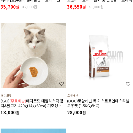
디퓨저 (리필+본품(훈증기)구성)
35,700
36,550
42,000원
43,000원
원
원
메디코펫
로얄캐닌
(CAT)
(무료배송)
메디코펫 데일리스틱 참
(DOG)로얄캐닌 독 가스트로인테스티널
치&닭고기 420g(14gx30ea) 기호성 좋은
로우팻 (1.5KG,6KG)
저나트륨 하루 종합 영양제 츄르
18,000
28,000
원
원