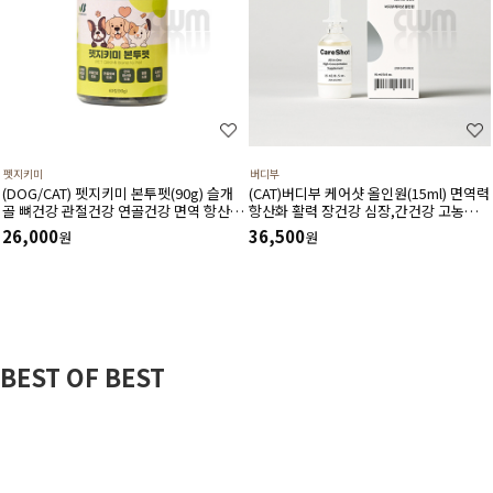
펫지키미
버디부
(DOG/CAT) 펫지키미 본투펫(90g) 슬개
(CAT)버디부 케어샷 올인원(15ml) 면역력
골 뼈건강 관절건강 연골건강 면역 항산화
항산화 활력 장건강 심장,간건강 고농축
염증 소화기에 도움
고흡수 영양제
26,000
36,500
원
원
BEST OF BEST