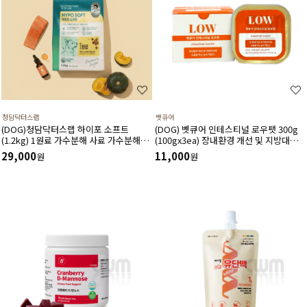
청담닥터스랩
벳큐어
(DOG)청담닥터스랩 하이포 소프트
(DOG) 벳큐어 인테스티널 로우팻 300g
(1.2kg) 1원료 가수분해 사료 가수분해연
(100gx3ea) 장내환경 개선 및 지방대사
어 피부와 피모건강에 도움 장건강 긴장완
에 도움을 주는 습식 처방식
29,000
11,000
원
원
화 부드러운식감