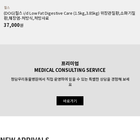
힐스
(DOG)힐스 i/d Low Fat Digestive Care (1.5kg,3.85kg) 위장관질환,소화기질
(
환,췌장염-처방식,처방사료
37,000
원
프리미엄
MEDICAL CONSULTING SERVICE
청담우리동물병원에서 직접 운영하여 믿을 수 있는 특별한 상담을 경험해 보세
요
바로가기
NEW ARRIVALS