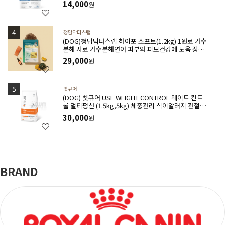
14,000
원
청담닥터스랩
(DOG)청담닥터스랩 하이포 소프트(1.2kg) 1원료 가수
분해 사료 가수분해연어 피부와 피모건강에 도움 장건
강 긴장완화 부드러운식감
29,000
원
벳큐어
(DOG) 벳큐어 USF WEIGHT CONTROL 웨이트 컨트
롤 멀티펑션 (1.5kg,5kg) 체중관리 식이알러지 관절건
강 아토피완화 위장관질환에 도움
30,000
원
BRAND