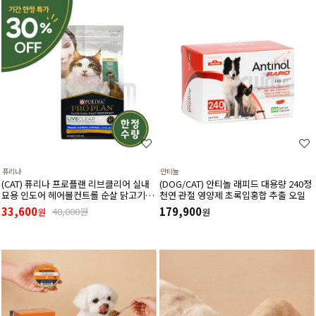
퓨리나
안티놀
(CAT) 퓨리나 프로플랜 리브클리어 실내
(DOG/CAT) 안티놀 래피드 대용량 240정
묘용 인도어 헤어볼컨트롤 순살 닭고기
천연 관절 영양제 초록입홍합 추출 오일
(고양이 알레르기 감소식단)(1.5kg) (유통
33,600
179,900
48,000원
원
원
기한27년3월)