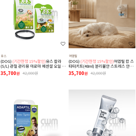
유스
어뎁틸
(DOG)
(기간한정 15%할인)
유스 칼라
(DOG)
(기간한정 15%할인)
어뎁틸 캄 스
(S/L) 관절 관리용 아로마 에센셜 오일 목
타터키트(48ml) 분리불안 스트레스 안정
걸이
디퓨저 (리필+본품(훈증기)구성)
35,700
35,700
42,000원
42,000원
원
원