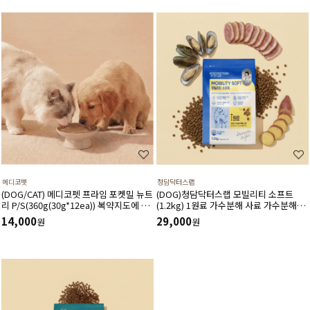
메디코펫
청담닥터스랩
(DOG/CAT) 메디코펫 프라임 포켓밀 뉴트
(DOG)청담닥터스랩 모빌리티 소프트
리 P/S(360g(30g*12ea)) 복약지도에 도
(1.2kg) 1원료 가수분해 사료 가수분해오
움주는 가수분해 오리 처방캔
리 관절건강 장건강 긴장완화 부드러운식
14,000
29,000
원
원
감