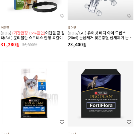
어뎁틸
유어벳
(DOG)
(기간한정 15%할인)
어뎁틸 캄 칼
(DOG/CAT) 유어벳 메디 아이 드롭스
라(S/L) 분리불안 스트레스 안정 목걸이
(20ml) 눈꼽제거 잦은충혈 냄새제거 눈물
자국 간지러움증
31,280
23,400
36,800원
원
원
퓨리나
퓨리나