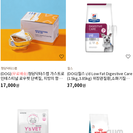
청담닥터스랩
힐스
(DOG)
(무료배송)
청담닥터스랩 가스트로
(DOG)힐스 i/d Low Fat Digestive Care
인테스티널 로우펫 단백질, 지방의 함량을
(1.5kg,3.85kg) 위장관질환,소화기질환,
줄인 습식 캔사료 600g(100gx6ea) 저지
췌장염-처방식,처방사료
17,000
37,000
원
원
방처방습식,췌장염 ,소화기질환,고지혈
증,담낭슬러지