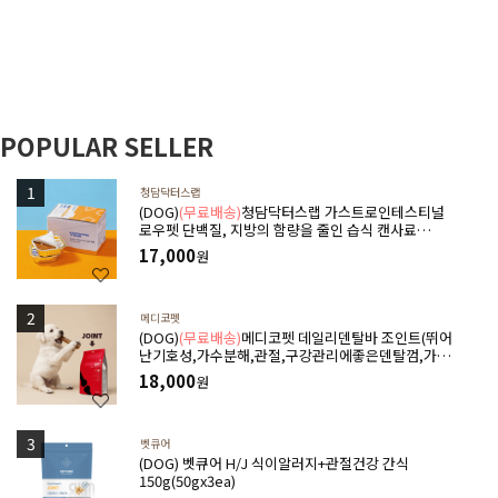
POPULAR SELLER
청담닥터스랩
(DOG)
(무료배송)
청담닥터스랩 가스트로인테스티널
로우펫 단백질, 지방의 함량을 줄인 습식 캔사료
600g(100gx6ea) 저지방처방습식,췌장염 ,소화기질
17,000
원
환,고지혈증,담낭슬러지
메디코펫
(DOG)
(무료배송)
메디코펫 데일리덴탈바 조인트(뛰어
난기호성,가수분해,관절,구강관리에좋은덴탈껌,가수
분해단백질) 224g(14P)
18,000
원
벳큐어
(DOG) 벳큐어 H/J 식이알러지+관절건강 간식
150g(50gx3ea)