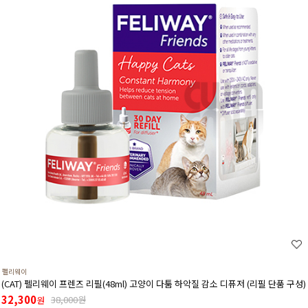
펠리웨이
(CAT) 펠리웨이 프렌즈 리필(48ml) 고양이 다툼 하악질 감소 디퓨저 (리필 단품 구성)
32,300
38,000원
원