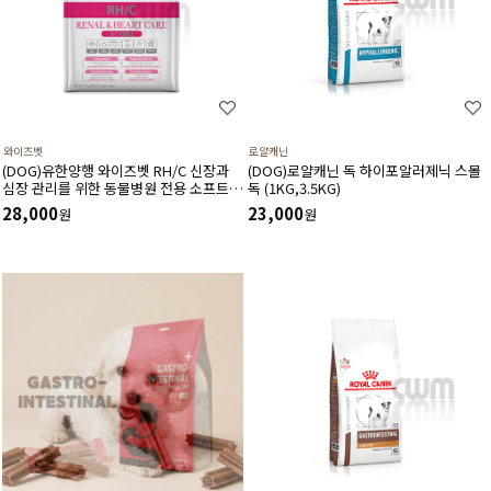
와이즈벳
로얄캐닌
(DOG)유한양행 와이즈벳 RH/C 신장과
(DOG)로얄캐닌 독 하이포알러제닉 스몰
심장 관리를 위한 동물병원 전용 소프트
독 (1KG,3.5KG)
사료(1.2kg) 저단백 저인 저나트륨 3저설
28,000
23,000
원
원
계 심장건강에 도움을 주는 기능성 성분
고품질 단백질원 사용