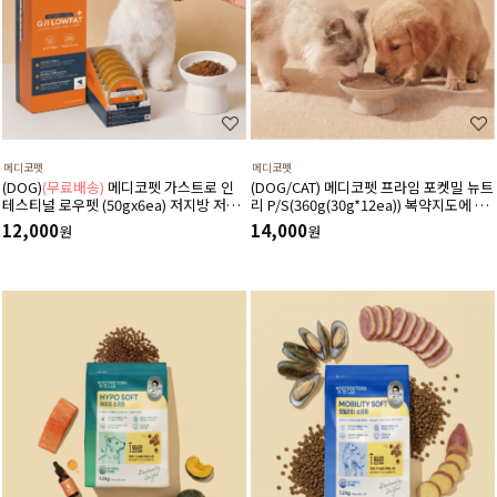
메디코펫
메디코펫
(DOG)
(무료배송)
메디코펫 가스트로 인
(DOG/CAT) 메디코펫 프라임 포켓밀 뉴트
테스티널 로우펫 (50gx6ea) 저지방 저단
리 P/S(360g(30g*12ea)) 복약지도에 도
백 췌장염 고지혈증에 도움 주는 처방 습
움주는 가수분해 오리 처방캔
12,000
14,000
원
원
식 캔 보조식