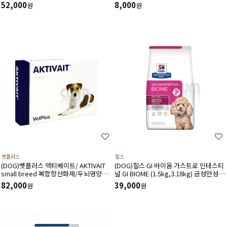
처방사료
52,000
8,000
원
원
벳플러스
힐스
(DOG)벳플러스 액티베이트/ AKTIVAIT
(DOG)힐스 GI 바이옴­ 가스트로 인테스티
small breed 복합항산화제/두뇌영양공
널 GI BIOME (1.5kg,3.18kg) 급성만성위
급,인지력상승(60캡슐)소형견용
장관질환-처방식,처방사료
82,000
39,000
원
원