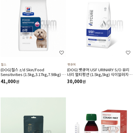
힐스
벳큐어
(DOG)힐스 z/d Skin/Food
(DOG) 벳큐어 USF URINARY S/O 유리
Sensitivities (1.5kg,3.17kg,7.98kg) 식
너리 멀티펑션 (1.5kg,5kg) 식이알러지
이민감증 피부질환 위장관계-처방식,처방
결석관리 가수분해 면역건강 피부관리 피
41,000
30,000
원
원
사료
모관리에 도움