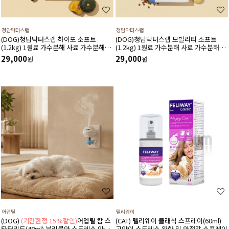
청담닥터스랩
청담닥터스랩
(DOG)청담닥터스랩 하이포 소프트
(DOG)청담닥터스랩 모빌리티 소프트
(1.2kg) 1원료 가수분해 사료 가수분해연
(1.2kg) 1원료 가수분해 사료 가수분해오
어 피부와 피모건강에 도움 장건강 긴장완
리 관절건강 장건강 긴장완화 부드러운식
29,000
29,000
원
원
화 부드러운식감
감
어뎁틸
펠리웨이
(DOG)
(기간한정 15%할인)
어뎁틸 캄 스
(CAT) 펠리웨이 클래식 스프레이(60ml)
타터키트(48ml) 분리불안 스트레스 안정
고양이 스트레스 완화 및 안정감 스프레이