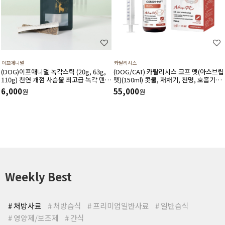
이프애니멀
카탈리시스
(DOG)이프애니멀 녹각스틱 (20g, 63g,
(DOG/CAT) 카탈리시스 코프 멧(아스브립
110g) 천연 개껌 사슴뿔 최고급 녹각 덴탈
펫)(150ml) 콧물, 재채기, 천명, 호흡기도
껌 노니함유 덴탈 영양간식
건조, 기침 등 호흡기도 및 거담작용에 도
6,000
55,000
원
원
움을 주고 호흡기 상태를 개선시키는 영양
제
Weekly Best
# 처방사료
# 처방습식
# 프리미엄일반사료
# 일반습식
# 영양제/보조제
# 간식