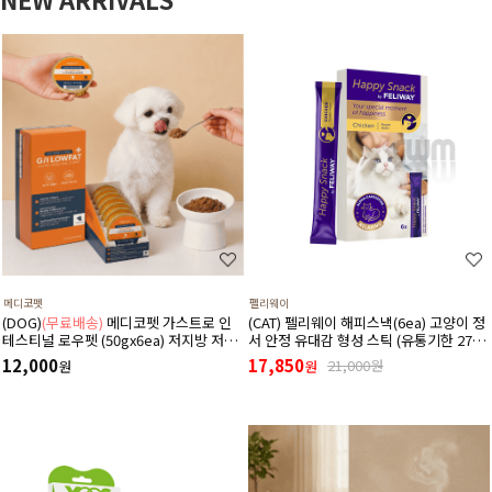
메디코펫
펠리웨이
(DOG)
(무료배송)
메디코펫 가스트로 인
(CAT) 펠리웨이 해피스낵(6ea) 고양이 정
테스티널 로우펫 (50gx6ea) 저지방 저단
서 안정 유대감 형성 스틱 (유통기한 27년
백 췌장염 고지혈증에 도움 주는 처방 습
1월 1일)
12,000
17,850
21,000원
원
원
식 캔 보조식