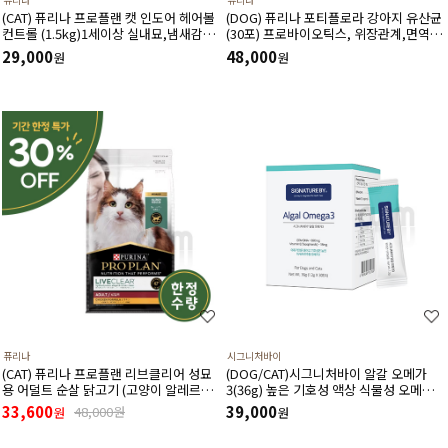
(CAT) 퓨리나 프로플랜 캣 인도어 헤어볼
(DOG) 퓨리나 포티플로라 강아지 유산균
컨트롤 (1.5kg)1세이상 실내묘,냄새감소,
(30포) 프로바이오틱스, 위장관계,면역기
헤어볼,저칼로리,신장건강,치아건강
계,전반적인 건강에 도움
29,000
48,000
원
원
퓨리나
시그니처바이
(CAT) 퓨리나 프로플랜 리브클리어 성묘
(DOG/CAT)시그니처바이 알갈 오메가
용 어덜트 순살 닭고기 (고양이 알레르기
3(36g) 높은 기호성 액상 식물성 오메가3
감소식단)(1.5kg) (유통기한 27년 3월)
천연 항산화제 비타민E 함유
33,600
39,000
48,000원
원
원