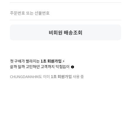
비회원 배송조회
첫 구매가 빨라지는
1초 회원가입
⚡️
살까 말까 고민하던 고객까지 막힘없이
CHUNGDAMAHM도 이미
1초 회원가입
사용 중
회사소개
이용약관
개인정보처리방침
상점명
청담우리몰
주식회사 청담우리애니멀헬스