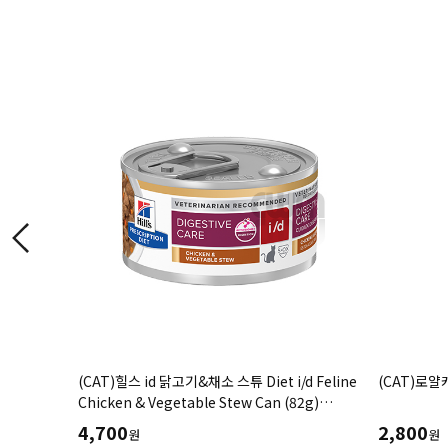
명태
(CAT)힐스 id 닭고기&채소 스튜 Diet i/d Feline
(CAT)로얄
염균억제,
Chicken & Vegetable Stew Can (82g)
위장관계질환,소화기질환-처방습식,처방캔
4,700
2,800
원
원