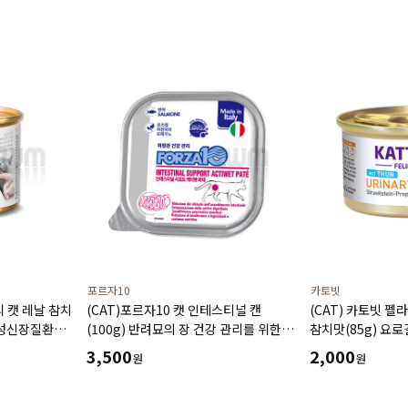
포르자10
카토빗
리 캣 레날 참치
(CAT)포르자10 캣 인테스티널 캔
(CAT) 카토빗 
만성신장질환
(100g) 반려묘의 장 건강 관리를 위한
참치맛(85g) 요
건강에 도움
처방 습식사료
신장질환 예방 및
3,500
2,000
원
원