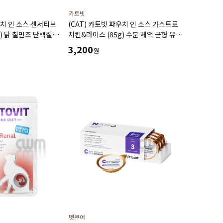
카토빗
우치 인 소스 센서티브
(CAT) 카토빗 파우치 인 소스 가스트로
g) 닭 칠면조 단백질원
치킨&라이스 (85g) 수분 체액 균형 유지
도움
저지방 소화 췌장 기능에 도움
3,200
원
벳큐어