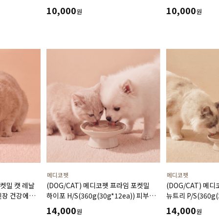
10,000
10,000
원
원
메디코펫
메디코펫
포켓밀 캣 레날
(DOG/CAT) 메디코펫 프라임 포켓밀
(DOG/CAT) 메
) 신장 건강에
하이포 H/S(360g(30g*12ea)) 피부
뉴트리 P/S(360g(
 처방캔
피모 장벽 강화에 도움주는 가수분해
복약지도에 도움주
14,000
14,000
원
원
연어 처방캔
처방캔