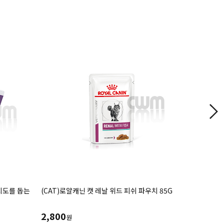
약지도를 돕는
(CAT)로얄캐닌 캣 레날 위드 피쉬 파우치 85G
(CAT)시
(30g*8e
첨가
2,800
12,000
원