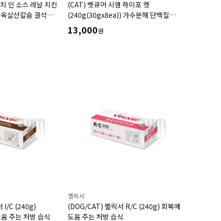
우치 인 소스 레날 치킨
(CAT) 벳큐어 시엠 하이포 캣
전 옥살산칼슘 결석
(240g(30gx8ea)) 가수분해 단백질
식이알러지 투약보조 건강회복 영양보급
13,000
원
습식 캔
벨릭서
I/C (240g)
(DOG/CAT) 벨릭서 R/C (240g) 회복에
움 주는 처방 습식
도움 주는 처방 습식