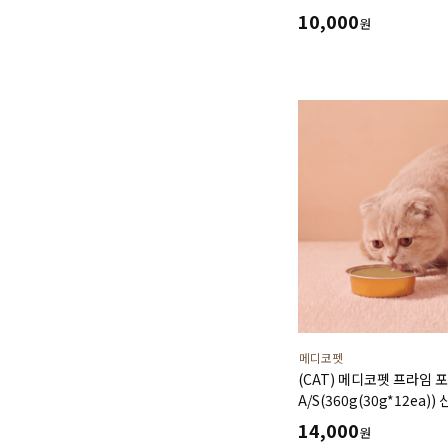
10,000
원
메디코펫
(CAT) 메디코펫 프라임 
A/S(360g(30g*12ea)
도움주는 가수분해 닭고기
14,000
원