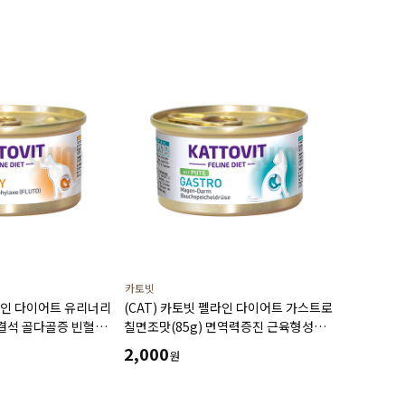
카토빗
펠라인 다이어트 유리너리
(CAT) 카토빗 펠라인 다이어트 가스트로
로결석 골다골증 빈혈
칠면조맛(85g) 면역력증진 근육형성
 개선 할인제외상품
위장케어 할인제외상품
2,000
원