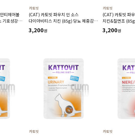
카토빗
카토빗
어 안티헤어볼
(CAT) 카토빗 파우치 인 소스
(CAT) 카토빗 파
소 기호성강화
다이아비티스 치킨 (85g) 당뇨 체중감량
치킨&칠면조 (85
저칼로리 포만감유지 지방 연소 근육
알레르기 소화에 
3,200
3,200
원
원
유지에 도움
카토빗
카토빗