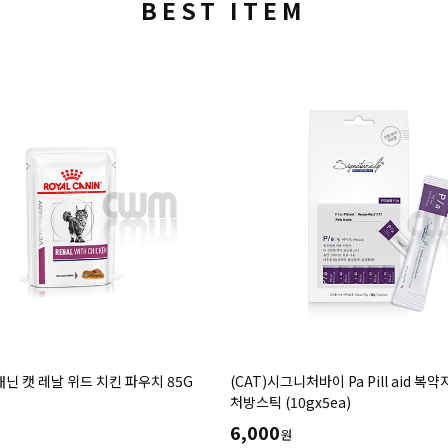
BEST ITEM
캐닌 캣 레날 위드 치킨 파우치 85G
(CAT)시그니처바이 Pa Pill aid 복
처방스틱 (10gx5ea)
6,000
원