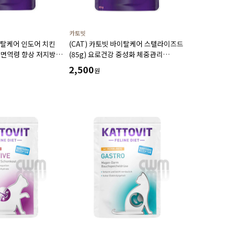
카토빗
바이탈케어 인도어 치킨
(CAT) 카토빗 바이탈케어 스텔라이즈드
은 면역령 향상 저지방
(85g) 요로건강 중성화 체중관리
기호성에 도움
2,500
원