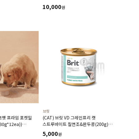
10,000
원
브릿
디코펫 프라임 포켓밀
(CAT) 브릿 VD 그레인프리 캣
30g*12ea))
스트루바이트 칠면조&완두콩(200g)
는 가수분해 오리
스트레스완화 스트루바이트용해
5,000
원
칼슘옥살레이트감소에 도움