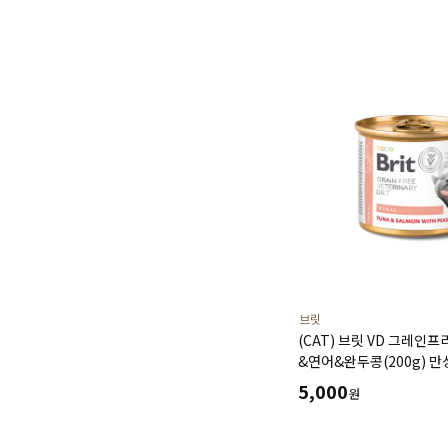
브릿
(CAT) 브릿 VD 그레인프
&연어&완두콩(200g) 
심장건강 시력보호 소화기
5,000
원