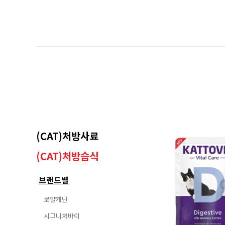
(CAT)처방사료
(CAT)처방습식
브랜드별
로얄캐닌
시그니처바이