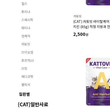
힐스
퓨리나
카토빗
스페시픽
(CAT) 카토빗 바이탈케
치킨 (85g) 적정 지방과
파미나
소화 흡수율을 높이는데 
2,500
원
앤케어
카토빗
브이오엠
포르자10
브릿
메디코펫
벨릭서
질환별
(CAT)일반사료