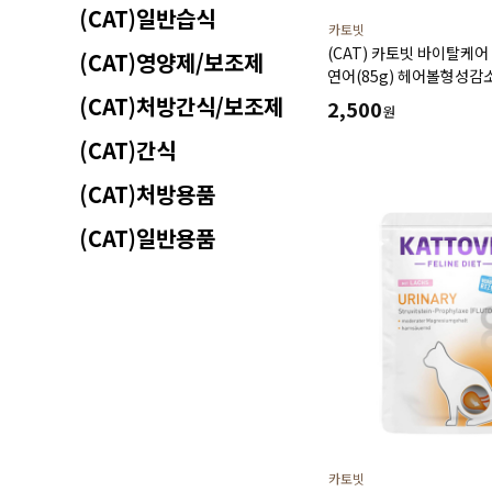
(CAT)일반습식
카토빗
(CAT) 카토빗 바이탈케
(CAT)영양제/보조제
연어(85g) 헤어볼형성감
활력유지에 도움
(CAT)처방간식/보조제
2,500
원
(CAT)간식
(CAT)처방용품
(CAT)일반용품
카토빗