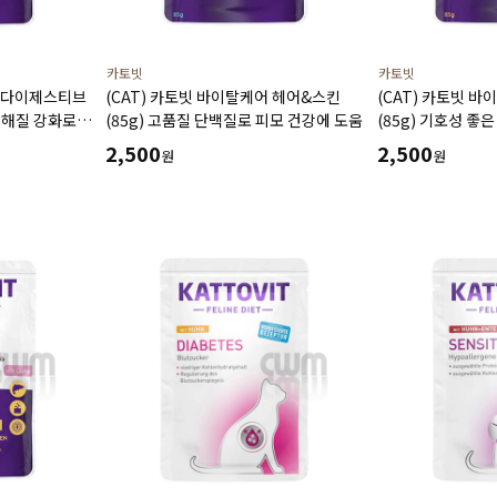
카토빗
카토빗
어 다이제스티브
(CAT) 카토빗 바이탈케어 헤어&스킨
(CAT) 카토빗 
 전해질 강화로
(85g) 고품질 단백질로 피모 건강에 도움
(85g) 기호성 좋
도움
체중관리에 도움
2,500
2,500
원
원