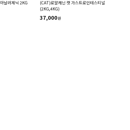
 아날러제닉 2KG
(CAT)로얄캐닌 캣 가스트로인테스티널
(2KG,4KG)
37,000
원