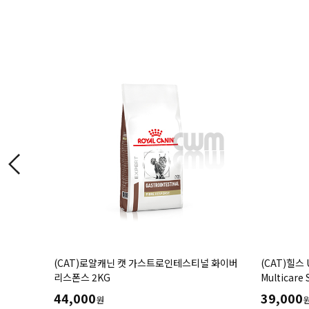
알러제닉
(CAT)로얄캐닌 캣 가스트로인테스티널 화이버
(CAT)힐스 
륨, 칼륨
리스폰스 2KG
Multicar
이를 위한
(1.5kg,3
44,000
39,000
원
처방식,처