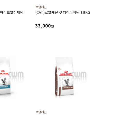
로얄캐닌
캣 하이포알러제닉
(CAT)로얄캐닌 캣 다이아베틱 1.5KG
33,000
원
로얄캐닌