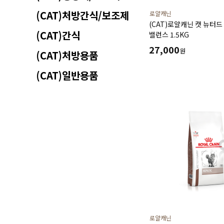
(CAT)처방간식/보조제
로얄캐닌
(CAT)로얄캐닌 캣 뉴터
(CAT)간식
밸런스 1.5KG
27,000
원
(CAT)처방용품
(CAT)일반용품
로얄캐닌