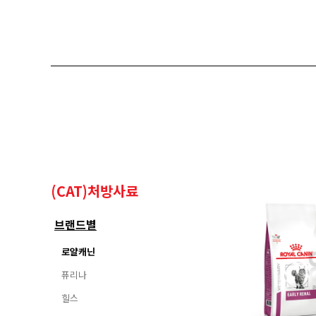
(CAT)처방사료
브랜드별
로얄캐닌
퓨리나
힐스