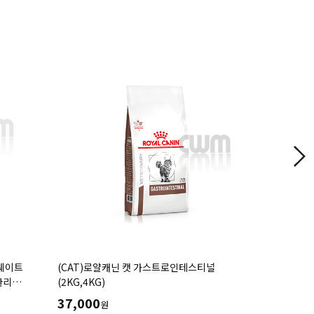
 웨이트
(CAT)로얄캐닌 캣 가스트로인테스티널
(CAT)로
관리
(2KG,4KG)
37,000
44,000
원