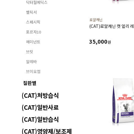
닥터힐메딕스
벨릭서
로얄캐닌
스페시픽
(CAT)로얄캐닌 캣 얼리 레
포르자10
35,000
에미넌트
원
브릿
알레바
브이오엠
질환별
(CAT)처방습식
(CAT)일반사료
(CAT)일반습식
(CAT)영양제/보조제