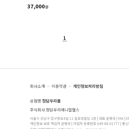
37,000
원
1
회사소개
이용약관
개인정보처리방침
상점명
청담우리몰
주식회사 청담우리애니멀헬스
서울시 강남구 압구정로4길 11 실로암빌딩 2층 | 대표 윤병국 | FAX | EMA
개인정보 보호 책임자 윤병국 | 사업자 등록번호 649-88-01777 | 통신