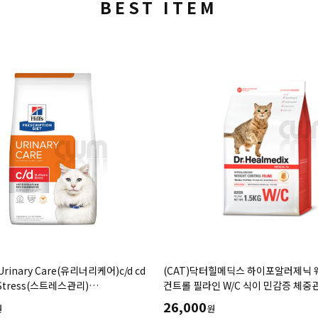
BEST ITEM
Urinary Care(유리너리케어)c/d cd
(CAT)닥터힐메딕스 하이포알러제닉
e Stress(스트레스관리)
컨트롤 필라인 W/C 식이 민감증 체중
.85kg,7.98kg) 요로기계/결석관리-
(1.5kg,3.5kg)
26,000
원
원
방사료