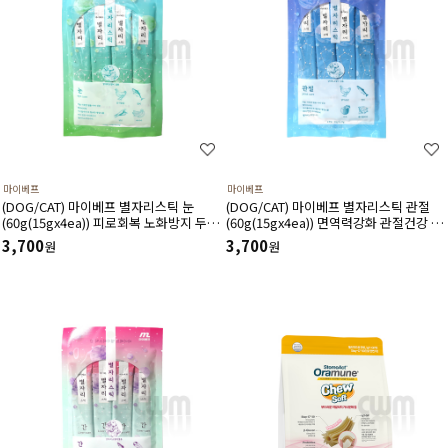
마이베프
마이베프
(DOG/CAT) 마이베프 별자리스틱 눈
(DOG/CAT) 마이베프 별자리스틱 관절
(60g(15gx4ea)) 피로회복 노화방지 두뇌
(60g(15gx4ea)) 면역력강화 관절건강 나
활동 혈압안정 항산화에 도움
트륨배출에 도움
3,700
3,700
원
원