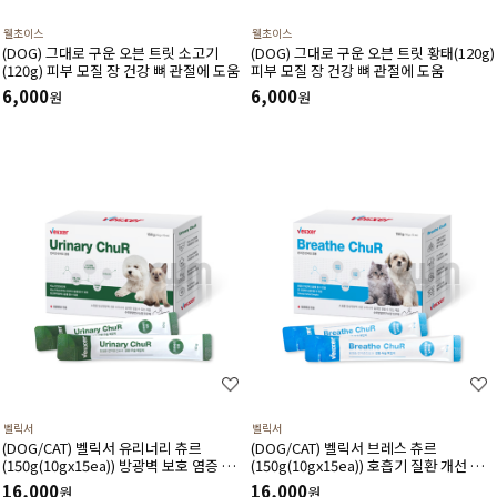
웰초이스
웰초이스
(DOG) 그대로 구운 오븐 트릿 소고기
(DOG) 그대로 구운 오븐 트릿 황태(120g)
(120g) 피부 모질 장 건강 뼈 관절에 도움
피부 모질 장 건강 뼈 관절에 도움
6,000
6,000
원
원
벨릭서
벨릭서
(DOG/CAT) 벨릭서 유리너리 츄르
(DOG/CAT) 벨릭서 브레스 츄르
(150g(10gx15ea)) 방광벽 보호 염증 완
(150g(10gx15ea)) 호흡기 질환 개선 및
화 비뇨기계 질환 결석 질환 항산화에 도
간 건강에 도움
16,000
16,000
원
원