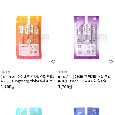
마이베프
마이베프
(DOG/CAT) 마이베프 별자리스틱 멀티비
(DOG/CAT) 마이베프 별자리스틱 두뇌
타민(60g(15gx4ea)) 면역력강화 피로회
(60g(15gx4ea)) 면역력강화 항산화 노화
복 노화방지에 도움
방지 피로해복에 도움
3,700
3,700
원
원