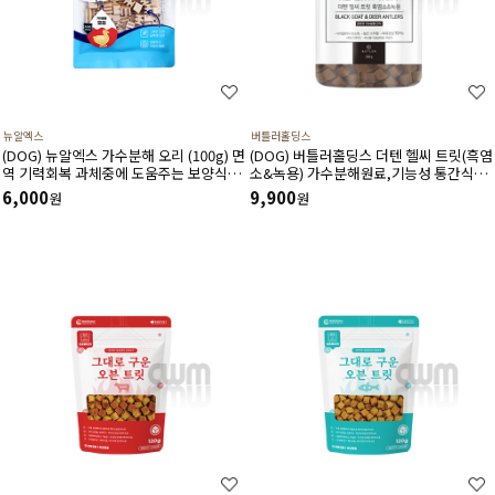
뉴알엑스
버틀러홀딩스
(DOG) 뉴알엑스 가수분해 오리 (100g) 면
(DOG) 버틀러홀딩스 더텐 헬씨 트릿(흑염
역 기력회복 과체중에 도움주는 보양식품
소&녹용) 가수분해원료,기능성 통간식
가수분해 간식
300g
6,000
9,900
원
원