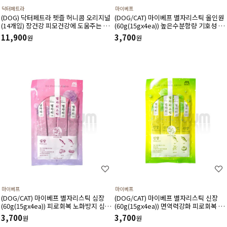
닥터페트라
마이베프
(DOG) 닥터페트라 펫즐 허니콤 오리지널
(DOG/CAT) 마이베프 별자리스틱 올인원
(14개입) 장건강 피모건강에 도움주는 구
(60g(15gx4ea)) 높은수분함량 기호성 높
강 기능성 영양제 양치껌
은 부위별 영양 간식
11,900
3,700
원
원
마이베프
마이베프
(DOG/CAT) 마이베프 별자리스틱 심장
(DOG/CAT) 마이베프 별자리스틱 신장
(60g(15gx4ea)) 피로회복 노화방지 심혈
(60g(15gx4ea)) 면역력강화 피로회복 이
관질환예방 혈압감소에 도움
뇨작용 항산화에 도움
3,700
3,700
원
원