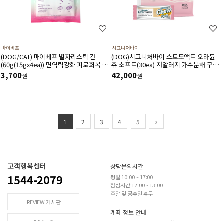
마이베프
시그니처바이
(DOG/CAT) 마이베프 별자리스틱 간
(DOG)시그니처바이 스토모액트 오라뮨
(60g(15gx4ea)) 면역력강화 피로회복 항
츄 소프트(30ea) 저알러지 가수분해 구강
암 항산화에 도움
건강 면역증강 장건강에 도움 멀티케어 제
3,700
42,000
원
원
품
1
2
3
4
5
고객행복센터
상담문의시간
1544-2079
평일 10:00 ~ 17:00
점심시간 12:00 ~ 13:00
주말 및 공휴일 휴무
REVIEW 게시판
계좌 정보 안내