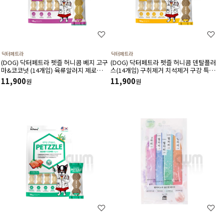
닥터페트라
닥터페트라
(DOG) 닥터페트라 펫즐 허니콤 베지 고구
(DOG) 닥터페트라 펫즐 허니콤 덴탈플러
마&코코넛 (14개입) 육류알러지 제로
스(14개입) 구취제거 치석제거 구강 특화
100% 식물성 구강 기능성 영양제 양치껌
영양제 양치껌
11,900
11,900
원
원