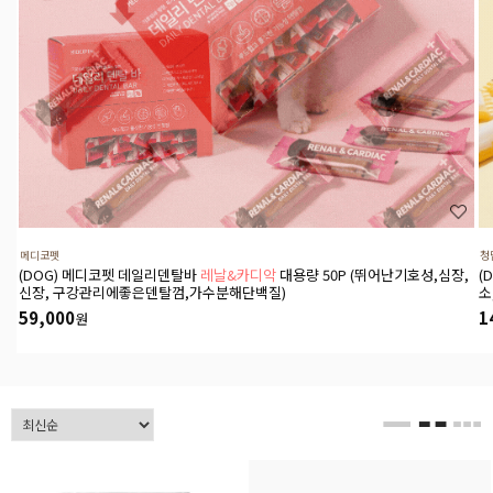
메디코펫
청
(DOG) 메디코펫 데일리덴탈바
레날&카디악
대용량 50P (뛰어난기호성,심장,
(
신장, 구강관리에좋은덴탈껌,가수분해단백질)
소
59,000
1
원