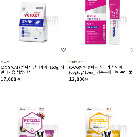
벨릭서
닥터힐메딕스
(DOG/CAT) 벨릭서 알러케어 (150g) 식이
(DOG)닥터힐메딕스 필믹스 연어
알러지용 처방 간식
(60g(6g*10ea)) 가수분해 연어 투약 보조
간식
17,000
12,000
원
원