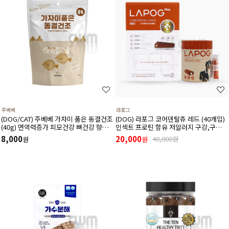
주베베
라포그
(DOG/CAT) 주베베 가자미 품은 동결건조
(DOG) 라포그 코어덴탈츄 레드 (40개입)
(40g) 면역력증가 피모건강 뼈건강 향상
인섹트 프로틴 함유 저알러지 구강,구취,
에 도움
눈건강 케어 덴탈껌(유통기한 27년3월8
8,000
20,000
40,000원
원
원
일)