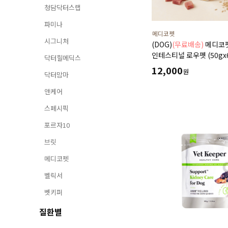
청담닥터스랩
파미나
메디코펫
시그니처
(DOG)
(무료배송)
메디코
인테스티널 로우펫 (50gx
닥터힐메딕스
저단백 췌장염 고지혈증에
12,000
원
닥터맘마
처방 습식 캔 보조식
앤케어
스페시픽
포르자10
브릿
메디코펫
벨릭서
벳키퍼
질환별