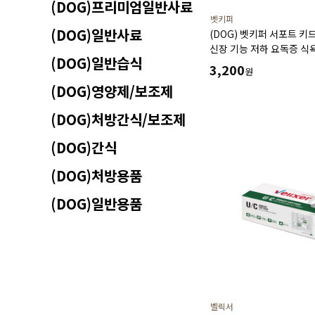
(DOG)프리미엄일반사료
벳키퍼
(DOG)일반사료
(DOG) 벳키퍼 서포트 키드
신장 기능 저하 요독증 식
(DOG)일반습식
투약스트레스 음수량관리
3,200
원
(DOG)영양제/보조제
(DOG)처방간식/보조제
(DOG)간식
(DOG)처방용품
(DOG)일반용품
벨릭서