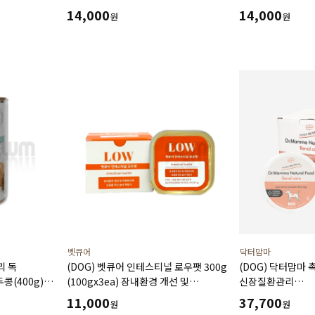
 처방캔
피모 장벽 강화에 도움주는 가수분해
복약지도에 도움주
14,000
14,000
원
원
연어 처방캔
처방캔
벳큐어
닥터맘마
리 독
(DOG) 벳큐어 인테스티널 로우팻 300g
(DOG) 닥터맘마
(400g)
(100gx3ea) 장내환경 개선 및
신장질환관리
슘
지방대사에 도움을 주는 습식 처방식
(250gx4ea+오일5
11,000
37,700
원
원
저단백음식섭취,수