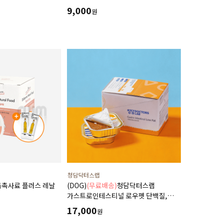
는 가수분해 오리
비만예방 장건강 혈당조절에 도움
9,000
원
청담닥터스랩
 촉촉사료 플러스 레날
(DOG)
(무료배송)
청담닥터스랩
가스트로인테스티널 로우펫 단백질,
mlx8ea)
지방의 함량을 줄인 습식 캔사료
17,000
원
분보충,예방및관리
600g(100gx6ea) 저지방처방습식,