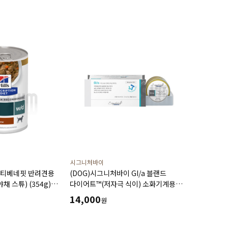
췌장염 ,소화기질환,고지혈증,
담낭슬러지
시그니처바이
 멀티베네핏 반려견용
(DOG)시그니처바이 GI/a 블랜드
채 스튜) (354g)
다이어트™(저자극 식이) 소화기계용
리,혈당관리,
저자극성 처방캔 240g(30gx8ea)
14,000
원
식,처방캔