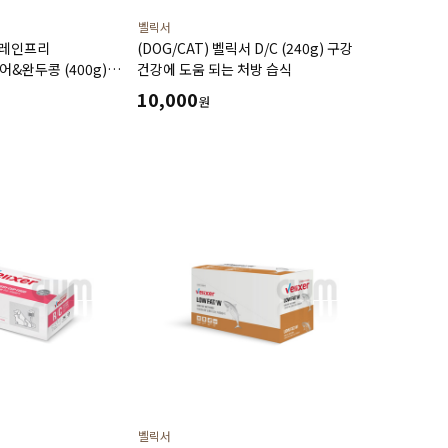
벨릭서
 그레인프리
(DOG/CAT) 벨릭서 D/C (240g) 구강
&완두콩 (400g)
건강에 도움 되는 처방 습식
력향상 식이알러지에
10,000
원
벨릭서