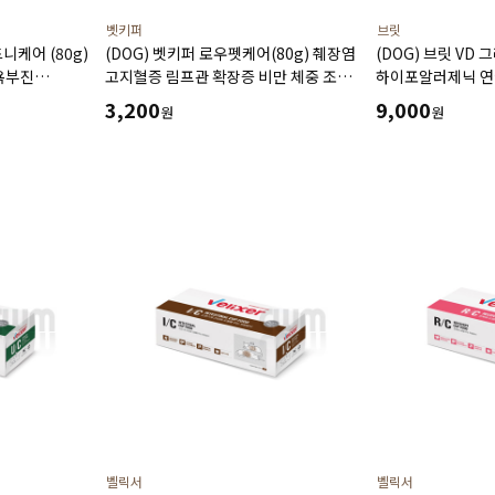
벳키퍼
브릿
니케어 (80g)
(DOG) 벳키퍼 로우펫케어(80g) 췌장염
(DOG) 브릿 VD
욕부진
고지혈증 림프관 확장증 비만 체중 조절
하이포알러제닉 연어
 처방식
기력 회복식
피부장벽강화 면역
3,200
9,000
원
원
도움
벨릭서
벨릭서