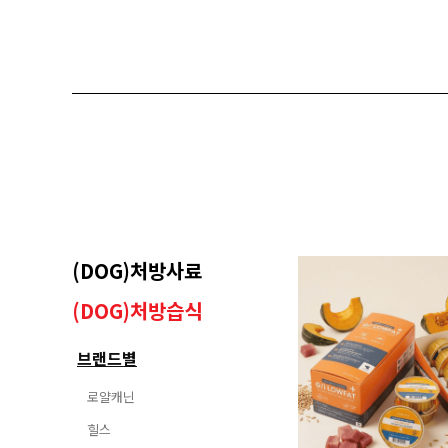
담낭슬러지
(DOG)처방사료
(DOG)처방습식
브랜드별
로얄캐닌
힐스