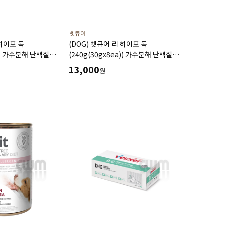
벳큐어
 하이포 독
(DOG) 벳큐어 리 하이포 독
a)) 가수분해 단백질
(240g(30gx8ea)) 가수분해 단백질
조 저지방 저나트륨
식이알러지 건강증진 영양보급 습식 캔
13,000
원