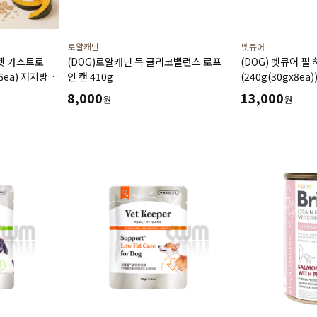
로얄캐닌
벳큐어
펫 가스트로
(DOG)로얄캐닌 독 글리코밸런스 로프
(DOG) 벳큐어 필
6ea) 저지방
인 캔 410g
(240g(30gx8e
 도움 주는
식이알러지 투약보
8,000
13,000
원
원
습식 캔