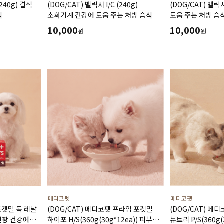
(240g) 결석
(DOG/CAT) 벨릭서 I/C (240g)
(DOG/CAT) 벨릭서
식
소화기계 건강에 도움 주는 처방 습식
도움 주는 처방 습
10,000
10,000
원
원
메디코펫
메디코펫
포켓밀 독 레날
(DOG/CAT) 메디코펫 프라임 포켓밀
(DOG/CAT) 메
) 신장 건강에
하이포 H/S(360g(30g*12ea)) 피부
뉴트리 P/S(360g(