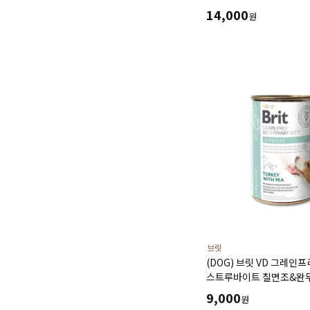
도움주는 가수분해 닭고기
14,000
원
브릿
(DOG) 브릿 VD 그레인프
스트루바이트 칠면조&완두콩
스트루바이트 용해 및 칼
9,000
원
옥살레이트감소에 도움