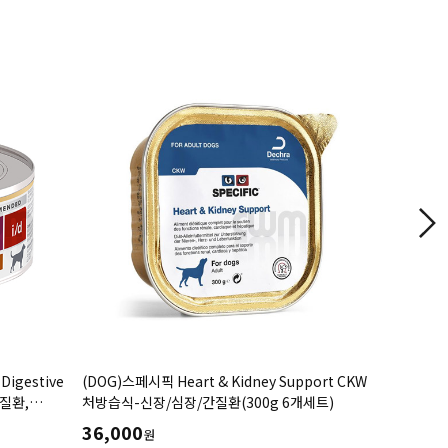
 Digestive
(DOG)스페시픽 Heart & Kidney Support CKW
(DOG)시
기질환,
처방습식-신장/심장/간질환(300g 6개세트)
돕는처방캔(3
36,000
12,000
원