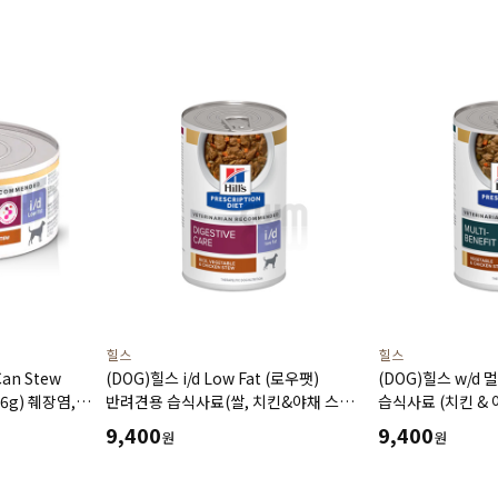
힐스
힐스
Can Stew
(DOG)힐스 i/d Low Fat (로우팻)
(DOG)힐스 w/d
156g) 췌장염,
반려견용 습식사료(쌀, 치킨&야채 스튜)
습식사료 (치킨 & 야
증-처방습식,
(354g) 췌장염,고지혈증,단백소실성
소화기건강,체중관
9,400
9,400
원
원
장병증-처방습식,처방캔
비뇨기관리-처방습