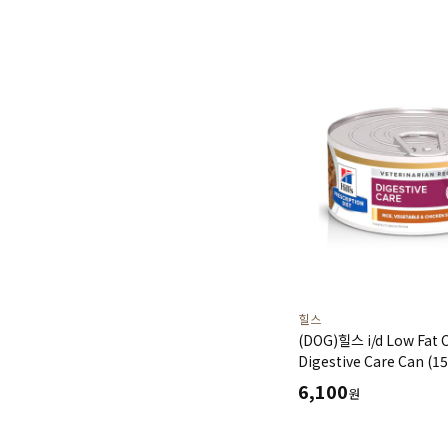
힐스
(DOG)힐스 i/d Low Fat 
Digestive Care Can (
고지혈증,단백소실성 장병
6,100
원
처방캔