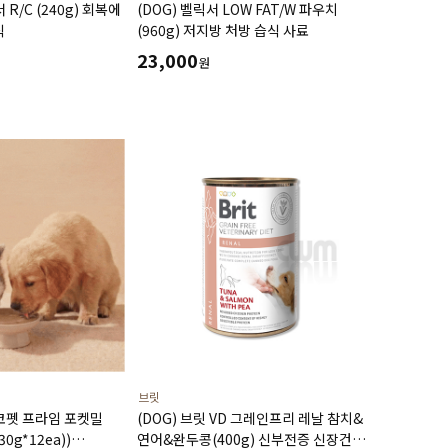
 R/C (240g) 회복에
(DOG) 벨릭서 LOW FAT/W 파우치
식
(960g) 저지방 처방 습식 사료
23,000
원
브릿
디코펫 프라임 포켓밀
(DOG) 브릿 VD 그레인프리 레날 참치&
30g*12ea))
연어&완두콩(400g) 신부전증 신장건강