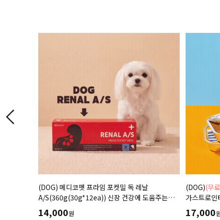
스티날 로우펫
(DOG) 메디코펫 프라임 포켓밀 독 레날
(DOG)
(무
g
A/S(360g(30g*12ea)) 신장 건강에 도움주는
가스트로인테
가수분해 닭고기 처방캔
함량을 줄인 
14,000
17,000
원
저지방처방습