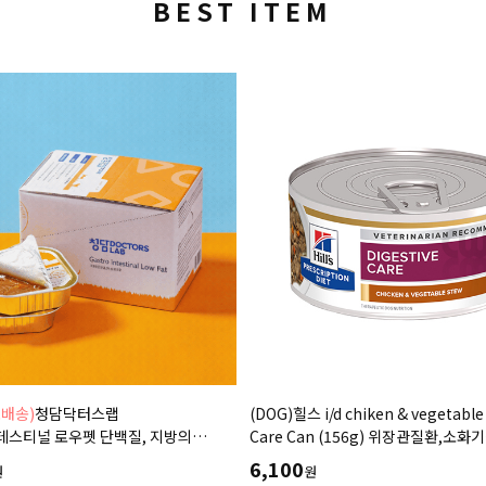
BEST ITEM
료배송)
청담닥터스랩
(DOG)힐스 i/d chiken & vegetable
스티널 로우펫 단백질, 지방의
Care Can (156g) 위장관질환,소화
습식 캔사료 600g(100gx6ea)
저지방-처방습식,처방
6,100
원
원
식,췌장염 ,소화기질환,고지혈증,